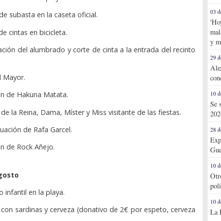
03 d
e subasta en la caseta oficial.
'Ho
mal
e cintas en bicicleta.
y m
ación del alumbrado y corte de cinta a la entrada del recinto
29 d
Ale
l Mayor.
con
10 d
ón de Hakuna Matata.
Se 
 de la Reina, Dama, Míster y Miss visitante de las fiestas.
202
tuación de Rafa Garcel.
28 d
Exp
ón de Rock Añejo.
Gue
10 d
gosto
Otr
pol
 infantil en la playa.
10 d
con sardinas y cerveza (donativo de 2€ por espeto, cerveza
La 