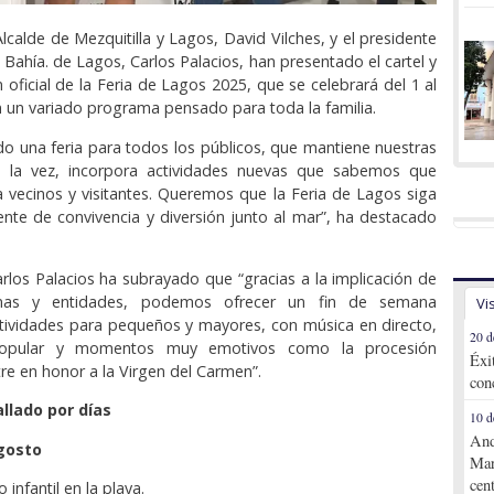
lcalde de Mezquitilla y Lagos, David Vilches, y el presidente
 Bahía. de Lagos, Carlos Palacios, han presentado el cartel y
 oficial de la Feria de Lagos 2025, que se celebrará del 1 al
 un variado programa pensado para toda la familia.
 una feria para todos los públicos, que mantiene nuestras
 a la vez, incorpora actividades nuevas que sabemos que
vecinos y visitantes. Queremos que la Feria de Lagos siga
ente de convivencia y diversión junto al mar”, ha destacado
arlos Palacios ha subrayado que “gracias a la implicación de
nas y entidades, podemos ofrecer un fin de semana
Vi
tividades para pequeños y mayores, con música en directo,
20 d
popular y momentos muy emotivos como la procesión
Éxi
re en honor a la Virgen del Carmen”.
con
llado por días
10 d
And
agosto
Mar
cen
 infantil en la playa.