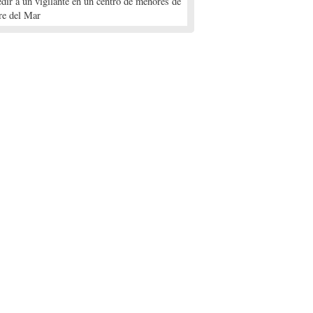
edir a un vigilante en un centro de menores de
re del Mar