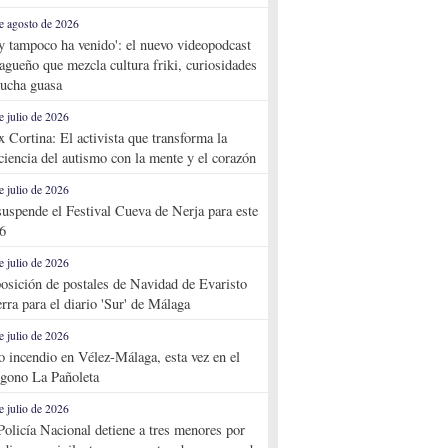
e agosto de 2026
y tampoco ha venido': el nuevo videopodcast
agueño que mezcla cultura friki, curiosidades
ucha guasa
e julio de 2026
x Cortina: El activista que transforma la
ciencia del autismo con la mente y el corazón
e julio de 2026
suspende el Festival Cueva de Nerja para este
6
e julio de 2026
osición de postales de Navidad de Evaristo
rra para el diario 'Sur' de Málaga
e julio de 2026
o incendio en Vélez-Málaga, esta vez en el
ígono La Pañoleta
e julio de 2026
Policía Nacional detiene a tres menores por