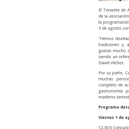
El Teniente de A
de la asociación
la programación
3 de agosto con
“Hemos diseñado
tradiciones y,
gustan mucho a 
siendo un refer
David Vilches.
Por su parte, C
muchas perso
completo de ac
gastronomía 
marítimo-terrest
Programa deta
Viernes 1 de 
12:30 h Concurso