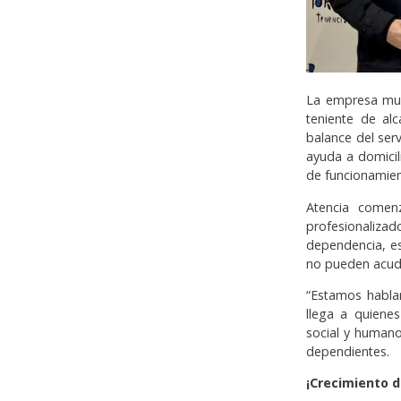
La empresa mun
teniente de alc
balance del serv
ayuda a domicil
de funcionamient
Atencia comen
profesionaliz
dependencia, es
no pueden acudi
“Estamos habla
llega a quienes
social y humano
dependientes.
¡Crecimiento d