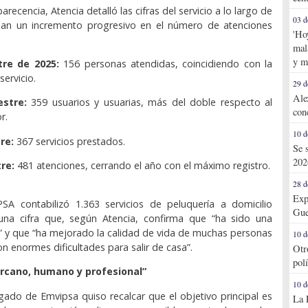
recencia, Atencia detalló las cifras del servicio a lo largo de
03 d
ejan un incremento progresivo en el número de atenciones
'Ho
mal
y m
tre de 2025:
156 personas atendidas, coincidiendo con la
servicio.
29 d
Ale
estre:
359 usuarios y usuarias, más del doble respecto al
con
r.
10 d
re:
367 servicios prestados.
Se 
202
tre:
481 atenciones, cerrando el año con el máximo registro.
28 d
Exp
PSA contabilizó 1.363 servicios de peluquería a domicilio
Gue
una cifra que, según Atencia, confirma que “ha sido una
” y que “ha mejorado la calidad de vida de muchas personas
10 d
n enormes dificultades para salir de casa”.
Otr
pol
ercano, humano y profesional”
10 d
egado de Emvipsa quiso recalcar que el objetivo principal es
La 