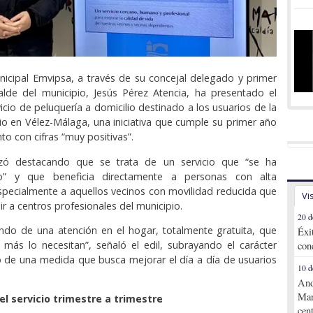
icipal Emvipsa, a través de su concejal delegado y primer
alde del municipio, Jesús Pérez Atencia, ha presentado el
icio de peluquería a domicilio destinado a los usuarios de la
io en Vélez-Málaga, una iniciativa que cumple su primer año
o con cifras “muy positivas”.
zó destacando que se trata de un servicio que “se ha
ado” y que beneficia directamente a personas con alta
pecialmente a aquellos vecinos con movilidad reducida que
Vi
r a centros profesionales del municipio.
20 d
ndo de una atención en el hogar, totalmente gratuita, que
Éxi
 más lo necesitan”, señaló el edil, subrayando el carácter
con
 de una medida que busca mejorar el día a día de usuarios
10 d
And
Mar
el servicio trimestre a trimestre
cen