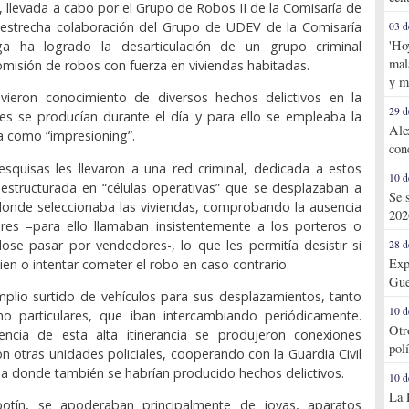
n, llevada a cabo por el Grupo de Robos II de la Comisaría de
 estrecha colaboración del Grupo de UDEV de la Comisaría
03 d
'Ho
ga ha logrado la desarticulación de un grupo criminal
mal
omisión de robos con fuerza en viviendas habitadas.
y m
vieron conocimiento de diversos hechos delictivos en la
29 d
ales se producían durante el día y para ello se empleaba la
Ale
a como “impresioning”.
con
squisas les llevaron a una red criminal, dedicada a estos
10 d
s, estructurada en “células operativas” que se desplazaban a
Se 
donde seleccionaba las viviendas, comprobando la ausencia
202
es –para ello llamaban insistentemente a los porteros o
ose pasar por vendedores-, lo que les permitía desistir si
28 d
Exp
ien o intentar cometer el robo en caso contrario.
Gue
mplio surtido de vehículos para sus desplazamientos, tanto
10 d
mo particulares, que iban intercambiando periódicamente.
Otr
cia de esta alta itinerancia se produjeron conexiones
pol
on otras unidades policiales, cooperando con la Guardia Civil
a donde también se habrían producido hechos delictivos.
10 d
La 
otín, se apoderaban principalmente de joyas, aparatos