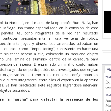
olicía Nacional, en el marco de la operación Bucle/Nala, han
en Málaga una trama especializada en la comisión de este
os penales. Así, ocho integrantes de la red han resultado
r participar presuntamente en una veintena de robos,
pecialmente joyas y dinero. Los arrestados utilizaban un
 conocido como ““impresioning”, consistente en hacer una
ave sin tener acceso a ella, colocando un pequeño objeto
o una lámina de aluminio- dentro de la cerradura para
resión del interior. El entramado criminal lo conformaban
distinto grado de participación; dos investigados que erigían
Vi
la organización, en torno a los cuales se configuraban las
20 d
es o cuatro integrantes, entre ellos el experto en la apertura
Éxi
as. Se han practicado siete registros lográndose intervenir
con
objetos sustraídos.
10 d
re la marcha” para detectar la presencia de los
And
Mar
cen