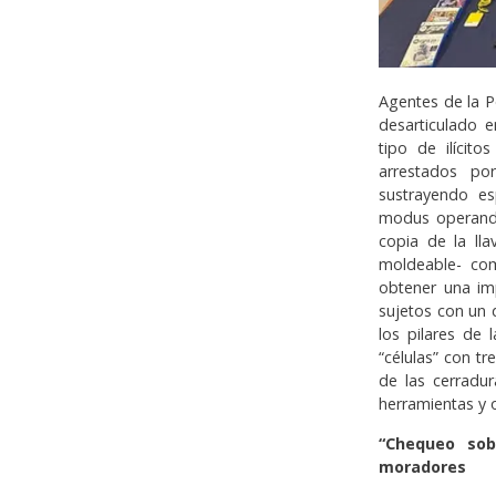
Agentes de la P
desarticulado 
tipo de ilícit
arrestados po
sustrayendo es
modus operandi
copia de la ll
moldeable- com
obtener una imp
sujetos con un 
los pilares de 
“células” con tr
de las cerradur
herramientas y 
“Chequeo sob
moradores