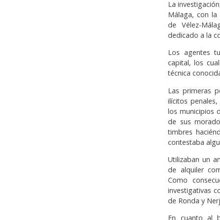
La investigació
Málaga, con la
de Vélez-Mála
dedicado a la c
Los agentes tu
capital, los cu
técnica conocid
Las primeras pe
ilícitos penale
los municipios 
de sus morador
timbres haciénd
contestaba algu
Utilizaban un a
de alquiler co
Como consecuen
investigativas c
de Ronda y Nerj
En cuanto al b