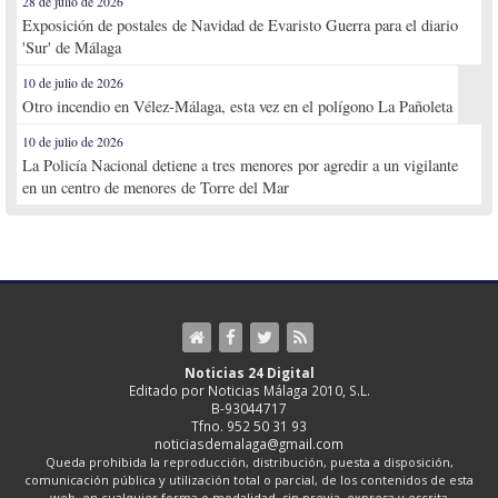
28 de julio de 2026
Exposición de postales de Navidad de Evaristo Guerra para el diario
'Sur' de Málaga
10 de julio de 2026
Otro incendio en Vélez-Málaga, esta vez en el polígono La Pañoleta
10 de julio de 2026
La Policía Nacional detiene a tres menores por agredir a un vigilante
en un centro de menores de Torre del Mar
Noticias 24 Digital
Editado por Noticias Málaga 2010, S.L.
B-93044717
Tfno. 952 50 31 93
noticiasdemalaga@gmail.com
Queda prohibida la reproducción, distribución, puesta a disposición,
comunicación pública y utilización total o parcial, de los contenidos de esta
web, en cualquier forma o modalidad, sin previa, expresa y escrita