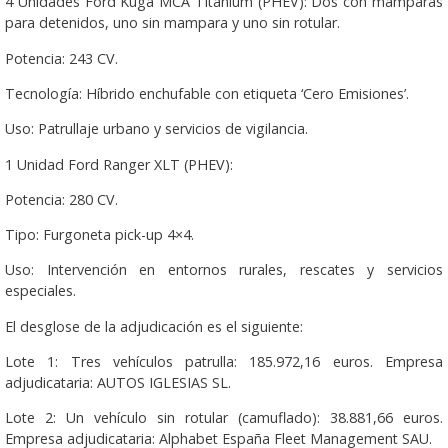
4 Unidades Ford Kuga MCA Titanium (PHEV): Dos con mamparas
para detenidos, uno sin mampara y uno sin rotular.
Potencia: 243 CV.
Tecnología: Híbrido enchufable con etiqueta ‘Cero Emisiones’.
Uso: Patrullaje urbano y servicios de vigilancia.
1 Unidad Ford Ranger XLT (PHEV):
Potencia: 280 CV.
Tipo: Furgoneta pick-up 4×4.
Uso: Intervención en entornos rurales, rescates y servicios
especiales.
El desglose de la adjudicación es el siguiente:
Lote 1: Tres vehículos patrulla: 185.972,16 euros. Empresa
adjudicataria: AUTOS IGLESIAS SL.
Lote 2: Un vehículo sin rotular (camuflado): 38.881,66 euros.
Empresa adjudicataria: Alphabet España Fleet Management SAU.