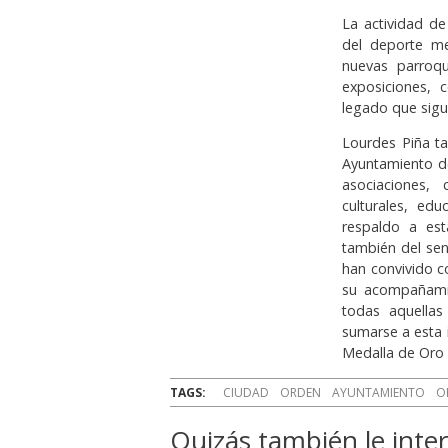
La actividad de
del deporte me
nuevas parroqui
exposiciones, 
legado que sigu
Lourdes Piña ta
Ayuntamiento d
asociaciones, 
culturales, ed
respaldo a es
también del sen
han convivido c
su acompañamie
todas aquella
sumarse a esta i
Medalla de Oro d
TAGS:
CIUDAD
ORDEN
AYUNTAMIENTO
O
Quizás también le inter