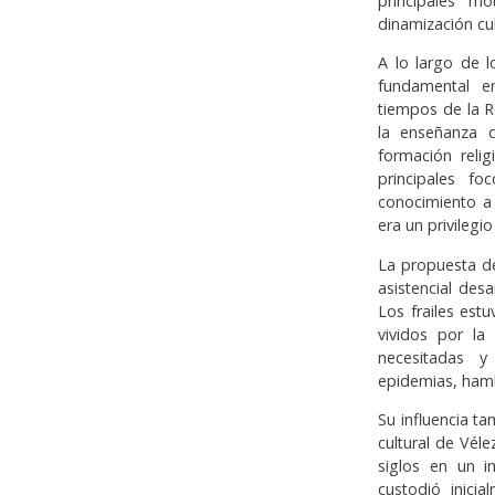
principales mo
dinamización cul
A lo largo de l
fundamental e
tiempos de la R
la enseñanza de
formación reli
principales fo
conocimiento a
era un privilegi
La propuesta d
asistencial des
Los frailes est
vividos por la
necesitadas y
epidemias, ham
Su influencia ta
cultural de Vél
siglos en un i
custodió inici