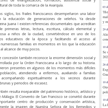
tores de evangelización, formación, asistencia social y
tural de toda la comarca de la Axarquía.
03 d
'Ho
os siglos, los frailes franciscanos desempeñaron una labor
mal
n la educación de generaciones de veleños. Ya desde
y m
eina Juana I existen referencias documentales que acreditan
 primeras letras, lectura, escritura, cálculo elemental y
29 d
giosa a niños de la ciudad, convirtiéndose en uno de los
Ale
cos educativos de la época y facilitando el acceso al
con
 numerosas familias en momentos en los que la educación
10 d
o al alcance de muy pocos.
Se 
202
e concesión también reconoce la enorme dimensión social y
arrollada por la Orden Franciscana a lo largo de su historia.
28 d
uvieron presentes en algunos de los momentos más difíciles
Exp
 población, atendiendo a enfermos, auxiliando a familias
Gue
 acompañando espiritualmente a los vecinos durante
10 d
brunas y periodos de escasez.
Otr
mbién resulta inseparable del patrimonio histórico, artístico y
pol
ez-Málaga. El Convento de San Francisco se convirtió durante
10 d
mportante centro de producción y conservación artística,
La 
almente la imagen de Nuestra Señora de los Remedios y