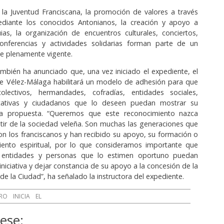
 la Juventud Franciscana, la promoción de valores a través
diante los conocidos Antonianos, la creación y apoyo a
as, la organización de encuentros culturales, conciertos,
conferencias y actividades solidarias forman parte de un
e plenamente vigente.
mbién ha anunciado que, una vez iniciado el expediente, el
e Vélez-Málaga habilitará un modelo de adhesión para que
colectivos, hermandades, cofradías, entidades sociales,
ucativas y ciudadanos que lo deseen puedan mostrar su
ta propuesta. “Queremos que este reconocimiento nazca
tir de la sociedad veleña. Son muchas las generaciones que
on los franciscanos y han recibido su apoyo, su formación o
nto espiritual, por lo que consideramos importante que
s entidades y personas que lo estimen oportuno puedan
niciativa y dejar constancia de su apoyo a la concesión de la
e la Ciudad”, ha señalado la instructora del expediente.
RO
INICIA
EL
ese: