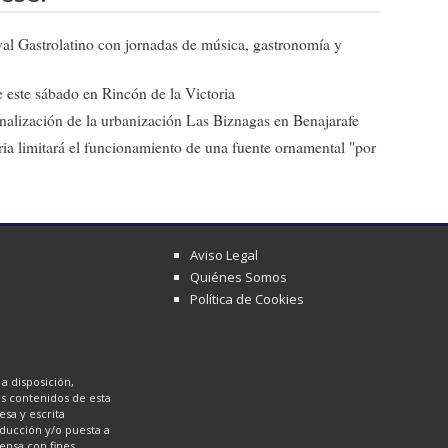
ival Gastrolatino con jornadas de música, gastronomía y
 este sábado en Rincón de la Victoria
 finalización de la urbanización Las Biznagas en Benajarafe
ia limitará el funcionamiento de una fuente ornamental "por
Aviso Legal
Quiénes Somos
Política de Cookies
a disposición,
los contenidos de esta
sa y escrita
oducción y/o puesta a
ensa con fines