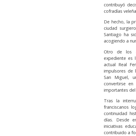
contribuyó deci
cofradías veleña
De hecho, la p
ciudad surgier
Santiago ha si
acogiendo a num
Otro de los a
expediente es l
actual Real Fe
impulsores de l
San Miguel, u
convertirse en
importantes del
Tras la inter
franciscanos l
continuidad hi
días. Desde e
iniciativas edu
contribuido a fo