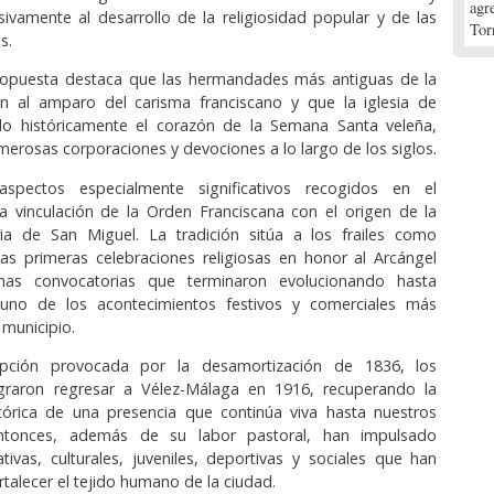
agr
sivamente al desarrollo de la religiosidad popular y de las
Tor
s.
ropuesta destaca que las hermandades más antiguas de la
on al amparo del carisma franciscano y que la iglesia de
do históricamente el corazón de la Semana Santa veleña,
erosas corporaciones y devociones a lo largo de los siglos.
spectos especialmente significativos recogidos en el
a vinculación de la Orden Franciscana con el origen de la
ria de San Miguel. La tradición sitúa a los frailes como
as primeras celebraciones religiosas en honor al Arcángel
nas convocatorias que terminaron evolucionando hasta
 uno de los acontecimientos festivos y comerciales más
 municipio.
rupción provocada por la desamortización de 1836, los
ograron regresar a Vélez-Málaga en 1916, recuperando la
stórica de una presencia que continúa viva hasta nuestros
ntonces, además de su labor pastoral, han impulsado
cativas, culturales, juveniles, deportivas y sociales que han
rtalecer el tejido humano de la ciudad.