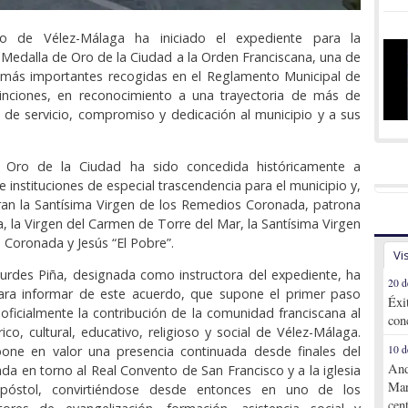
to de Vélez-Málaga ha iniciado el expediente para la
 Medalla de Oro de la Ciudad a la Orden Franciscana, una de
s más importantes recogidas en el Reglamento Municipal de
inciones, en reconocimiento a una trayectoria de más de
 de servicio, compromiso y dedicación al municipio y a sus
 Oro de la Ciudad ha sido concedida históricamente a
 instituciones de especial trascendencia para el municipio y,
guran la Santísima Virgen de los Remedios Coronada, patrona
, la Virgen del Carmen de Torre del Mar, la Santísima Virgen
s Coronada y Jesús “El Pobre”.
Vi
urdes Piña, designada como instructora del expediente, ha
20 d
ra informar de este acuerdo, que supone el primer paso
Éxi
oficialmente la contribución de la comunidad franciscana al
con
rico, cultural, educativo, religioso y social de Vélez-Málaga.
one en valor una presencia continuada desde finales del
10 d
And
lada en torno al Real Convento de San Francisco y a la iglesia
Mar
póstol, convirtiéndose desde entonces en uno de los
cen