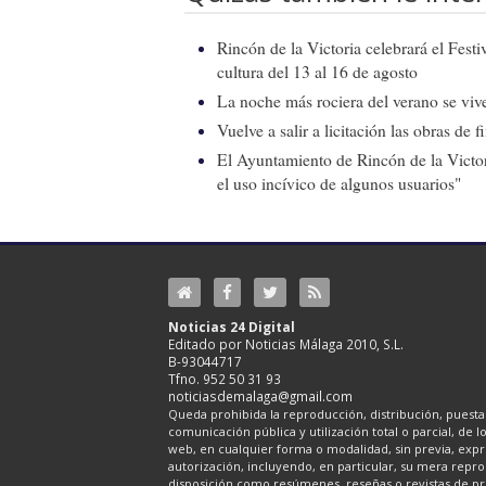
Rincón de la Victoria celebrará el Fest
cultura del 13 al 16 de agosto
La noche más rociera del verano se vive
Vuelve a salir a licitación las obras de
El Ayuntamiento de Rincón de la Victor
el uso incívico de algunos usuarios"
Noticias 24 Digital
Editado por Noticias Málaga 2010, S.L.
B-93044717
Tfno. 952 50 31 93
noticiasdemalaga@gmail.com
Queda prohibida la reproducción, distribución, puesta 
comunicación pública y utilización total o parcial, de 
web, en cualquier forma o modalidad, sin previa, expre
autorización, incluyendo, en particular, su mera repr
disposición como resúmenes, reseñas o revistas de pr