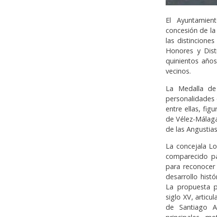
El Ayuntamien
concesión de la
las distincione
Honores y Dist
quinientos años
vecinos.
La Medalla de
personalidades e
entre ellas, fi
de Vélez-Málaga
de las Angustia
La concejala Lo
comparecido pa
para reconocer 
desarrollo histó
La propuesta p
siglo XV, articu
de Santiago A