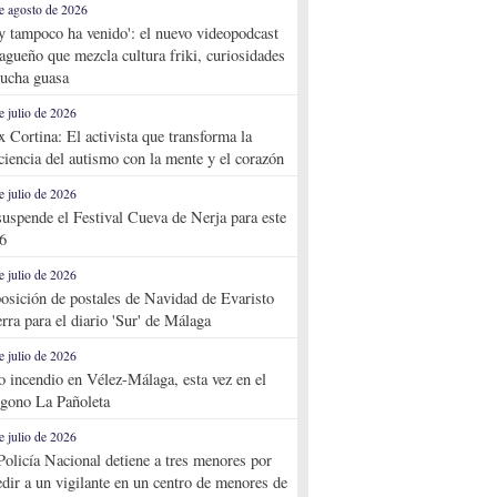
e agosto de 2026
y tampoco ha venido': el nuevo videopodcast
agueño que mezcla cultura friki, curiosidades
ucha guasa
e julio de 2026
x Cortina: El activista que transforma la
ciencia del autismo con la mente y el corazón
e julio de 2026
suspende el Festival Cueva de Nerja para este
6
e julio de 2026
osición de postales de Navidad de Evaristo
rra para el diario 'Sur' de Málaga
e julio de 2026
o incendio en Vélez-Málaga, esta vez en el
ígono La Pañoleta
e julio de 2026
Policía Nacional detiene a tres menores por
edir a un vigilante en un centro de menores de