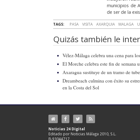
municipios de 
de ser de la exi
TAGS:
PASA
VISITA
AXARQUIA
MALAGA
U
Quizás también le inter
Vélez-Málaga celebra una cena para los 
El Morche celebra este fin de semana 
Axaragua sustituye de un tramo de tube
Dreambeach culmina con éxito su estren
en la Costa del Sol
Noticias 24 Digital
Editado por Noticias Málaga 2010, S.L.
B-93044717