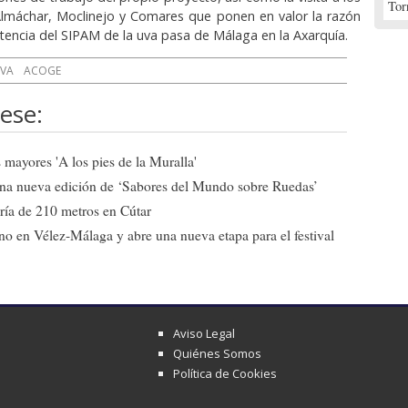
Tor
Almáchar, Moclinejo y Comares que ponen en valor la razón
stencia del SIPAM de la uva pasa de Málaga en la Axarquía.
VA
ACOGE
ese:
mayores 'A los pies de la Muralla'
una nueva edición de ‘Sabores del Mundo sobre Ruedas’
ría de 210 metros en Cútar
o en Vélez-Málaga y abre una nueva etapa para el festival
Aviso Legal
Quiénes Somos
Política de Cookies