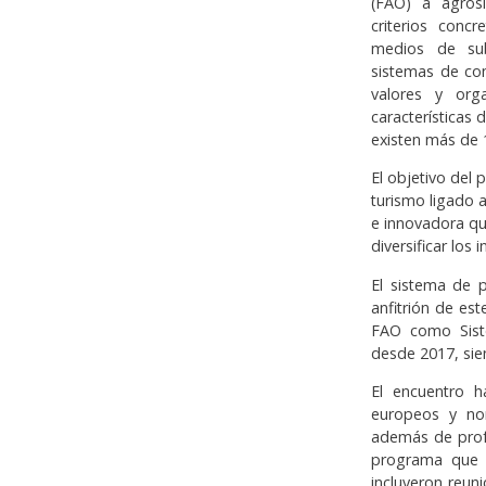
(FAO) a agros
criterios conc
medios de subs
sistemas de con
valores y orga
características 
existen más de
El objetivo del
turismo ligado 
e innovadora qu
diversificar los
El sistema de 
anfitrión de es
FAO como Siste
desde 2017, sie
El encuentro 
europeos y nor
además de profe
programa que s
incluyeron reuni