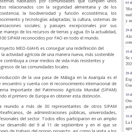
istemas habitados por comunidades que cumplen unos
03 d
retos relacionados con la seguridad alimentaria y de los
'Ho
istencia; la biodiversidad y función ecosistémica; los
mal
ocimiento y tecnologías adaptadas; la cultura, sistemas de
y m
nizaciones sociales; y paisajes excepcionales por sus
29 d
de manejo de los recursos de tierras y agua. En la actualidad,
Ale
 100 SIPAM reconocidos por FAO en todo el mundo.
con
 proyecto MED-GIAHS es conseguir una redefinición del
10 d
a la actividad agrícola de una manera nueva, más sostenible
Se 
e contribuya a crear medios de vida más resistentes y
202
 ingresos de las comunidades locales.
28 d
producción de la uva pasa de Málaga en la Axarquía es el
Exp
te encuentro y cuenta con el reconocimiento internacional de
Gue
ma Importante del Patrimonio Agrícola Mundial (SIPAM)
10 d
ndo el primero de Europa en obtener esta distinción.
Otr
ha reunido a más de 30 representantes de otros SIPAM
pol
teafricanos, de administraciones públicas, universidades,
10 d
sionales del sector. Todos ellos participaron en un amplio
La 
e desarrolló del 9 al 11 de septiembre y en el que se
agr
ones de trabajo del propio proyecto, así como la visita a los