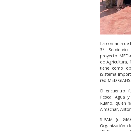
La comarca de l
er
3
Seminario I
proyecto MED-G
de Agricultura,
tiene como obj
(Sistema Import
red MED GIAHS
El encuentro f
Pesca, Agua y 
Ruano, quien h
Almáchar, Anton
SIPAM (o GIAH
Organización de