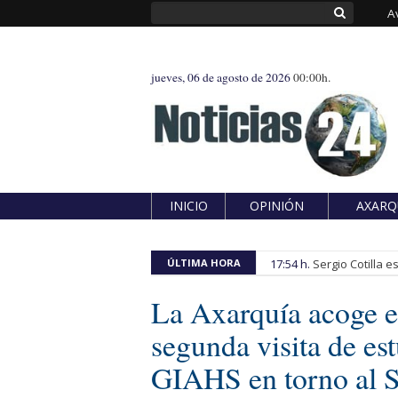
A
jueves, 06 de agosto de 2026
00:00h.
INICIO
OPINIÓN
AXARQ
ÚLTIMA HORA
17:54 h.
Sergio Cotilla 
La Axarquía acoge e
segunda visita de e
GIAHS en torno al S