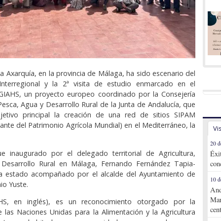
a Axarquía, en la provincia de Málaga, ha sido escenario del
nterregional y la 2ª visita de estudio enmarcado en el
IAHS, un proyecto europeo coordinado por la Consejería
 Pesca, Agua y Desarrollo Rural de la Junta de Andalucía, que
etivo principal la creación de una red de sitios SIPAM
ante del Patrimonio Agrícola Mundial) en el Mediterráneo, la
Vi
.
20 d
ue inaugurado por el delegado territorial de Agricultura,
Éxi
Desarrollo Rural en Málaga, Fernando Fernández Tapia-
con
a estado acompañado por el alcalde del Ayuntamiento de
10 d
io Yuste.
And
Mar
S, en inglés), es un reconocimiento otorgado por la
cen
 las Naciones Unidas para la Alimentación y la Agricultura