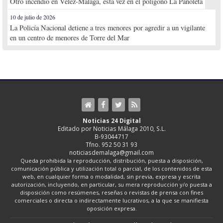
Otro incendio en Vélez-Málaga, esta vez en el polígono La Pañoleta
10 de julio de 2026
La Policía Nacional detiene a tres menores por agredir a un vigilante
en un centro de menores de Torre del Mar
Noticias 24 Digital
Editado por Noticias Málaga 2010, S.L.
B-93044717
Tfno. 952 50 31 93
noticiasdemalaga@gmail.com
Queda prohibida la reproducción, distribución, puesta a disposición,
comunicación pública y utilización total o parcial, de los contenidos de esta
web, en cualquier forma o modalidad, sin previa, expresa y escrita
autorización, incluyendo, en particular, su mera reproducción y/o puesta a
disposición como resúmenes, reseñas o revistas de prensa con fines
comerciales o directa o indirectamente lucrativos, a la que se manifiesta
oposición expresa.