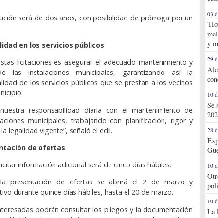
03 d
cución será de dos años, con posibilidad de prórroga por un
'Ho
mal
y m
lidad en los servicios públicos
29 d
estas licitaciones es asegurar el adecuado mantenimiento y
Ale
de las instalaciones municipales, garantizando así la
con
alidad de los servicios públicos que se prestan a los vecinos
nicipio.
10 d
Se 
uestra responsabilidad diaria con el mantenimiento de
202
laciones municipales, trabajando con planificación, rigor y
a legalidad vigente”, señaló el edil.
28 d
Exp
ntación de ofertas
Gue
licitar información adicional será de cinco días hábiles.
10 d
Otr
 la presentación de ofertas se abrirá el 2 de marzo y
pol
ivo durante quince días hábiles, hasta el 20 de marzo.
10 d
teresadas podrán consultar los pliegos y la documentación
La 