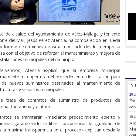
nte de alcalde del Ayuntamiento de Vélez-Málaga y teniente
orre del Mar, Jesús Pérez Atencia, ha comparecido en rueda
 informar de un «nuevo paso» impulsado desde la empresa
sa con el objetivo de reforzar el mantenimiento y mejora de
instalaciones municipales del municipio.
tervención, Atencia explicó que la empresa municipal
mamente a la apertura del procedimiento de licitación para
n de nuevos suministros destinados al mantenimiento de
Vi
structuras y servicios municipales.
20 d
se trata de contratos de suministro de productos de
Éxi
etería, fontanería y pintura
con
ratos se tramitarán «mediante procedimiento abierto y
10 d
And
inaria, garantizando la libre concurrencia, la igualdad de
Mar
 la máxima transparencia en el proceso» explican desde la
cen