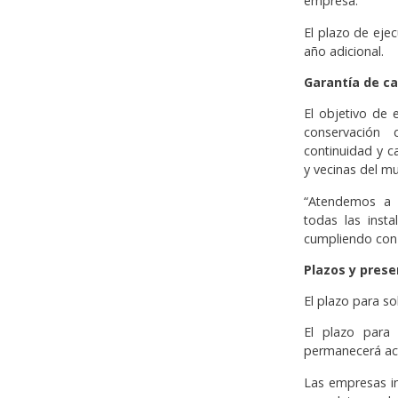
empresa.
El plazo de eje
año adicional.
Garantía de ca
El objetivo de 
conservación 
continuidad y c
y vecinas del mu
“Atendemos a n
todas las insta
cumpliendo con l
Plazos y prese
El plazo para so
El plazo para
permanecerá act
Las empresas in