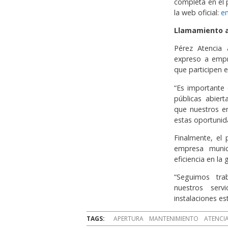
completa en el 
la web oficial:
e
Llamamiento a
Pérez Atencia
expreso a empr
que participen 
“Es importante 
públicas abiert
que nuestros e
estas oportunid
Finalmente, el
empresa munici
eficiencia en la
“Seguimos tra
nuestros serv
instalaciones es
TAGS:
APERTURA
MANTENIMIENTO
ATENCI