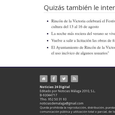
Quizás también le inter
Rincón de la Victoria celebrará el Fest
cultura del 13 al 16 de agosto
La noche más rociera del verano se vive
Vuelve a salir a licitación las obras de
El Ayuntamiento de Rincón de la Victor
el uso incívico de algunos usuarios"
Noticias 24 Digital
Editado por Noticias Málaga 2010, S.L.
B-93044717
Tfno. 952 50 31 93
noticiasdemalaga@gmail.com
Queda prohibida la reproducción, distribución, puesta 
comunicación pública y utilización total o parcial, de 