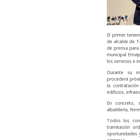
El primer tenie
de alcalde de T
de prensa para
municipal Emvip
los servicios e 
Durante su in
procederá próxi
la contratació
edificios, infrae
En concreto, 
albañilería, ferr
Todos los cont
tramitación ord
oportunidades y