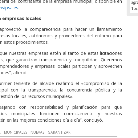
perfil del contratante de la empresa municipal, disponible en
agr
mvipsa.es
.
Tor
 empresas locales
 aprovechó la comparecencia para hacer un llamamiento
esas locales, autónomos y proveedores del entorno para
en estos procedimientos.
que nuestras empresas estén al tanto de estas licitaciones
as, que garantizan transparencia y tranquilidad. Queremos
mprendedores y empresas locales participen y aprovechen
ades”, afirmó.
 primer teniente de alcalde reafirmó el «compromiso de la
pal con la transparencia, la concurrencia pública y la
 gestión de los recursos municipales».
bajando con responsabilidad y planificación para que
icios municipales funcionen correctamente y nuestras
tén en las mejores condiciones día a día”, concluyó.
A
MUNICIPALES
NUEVAS
GARANTIZAR