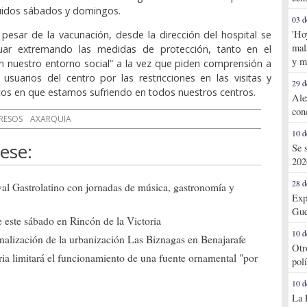
luidos sábados y domingos.
03 d
'Ho
pesar de la vacunación, desde la dirección del hospital se
mal
nuar extremando las medidas de protección, tanto en el
y m
 nuestro entorno social” a la vez que piden comprensión a
y usuarios del centro por las restricciones en las visitas y
29 d
s en que estamos sufriendo en todos nuestros centros.
Ale
con
RESOS
AXARQUIA
10 d
ese:
Se 
202
28 d
ival Gastrolatino con jornadas de música, gastronomía y
Exp
Gue
 este sábado en Rincón de la Victoria
10 d
 finalización de la urbanización Las Biznagas en Benajarafe
Otr
ia limitará el funcionamiento de una fuente ornamental "por
pol
10 d
La 