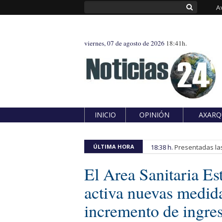
A
viernes, 07 de agosto de 2026
18:41h.
INICIO
OPINIÓN
AXARQ
ÚLTIMA HORA
18:38 h.
Presentadas las
El Area Sanitaria E
activa nuevas medida
incremento de ingre