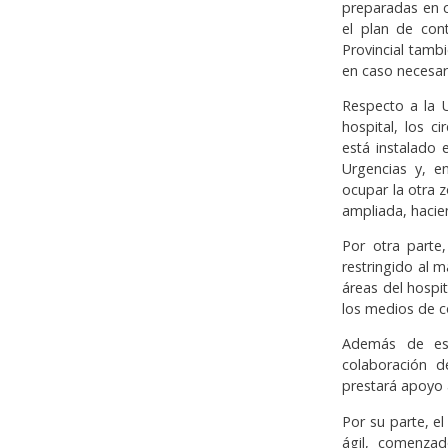
preparadas en c
el plan de cont
Provincial tamb
en caso necesar
Respecto a la U
hospital, los ci
está instalado
Urgencias y, e
ocupar la otra 
ampliada, hacie
Por otra parte
restringido al 
áreas del hospi
los medios de c
Además de est
colaboración d
prestará apoyo 
Por su parte, e
ágil, comenzad