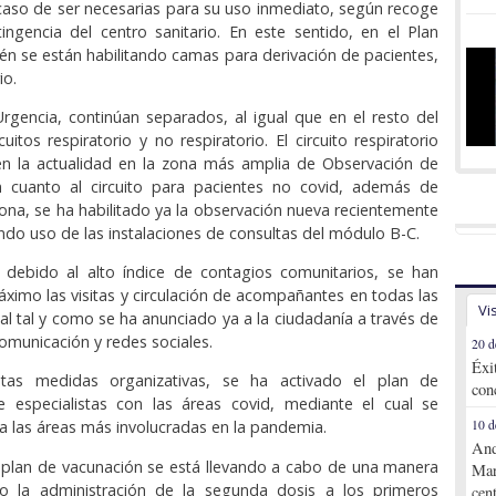
aso de ser necesarias para su uso inmediato, según recoge
ingencia del centro sanitario. En este sentido, en el Plan
ién se están habilitando camas para derivación de pacientes,
io.
rgencia, continúan separados, al igual que en el resto del
rcuitos respiratorio y no respiratorio. El circuito respiratorio
 en la actualidad en la zona más amplia de Observación de
n cuanto al circuito para pacientes no covid, además de
zona, se ha habilitado ya la observación nueva recientemente
ndo uso de las instalaciones de consultas del módulo B-C.
, debido al alto índice de contagios comunitarios, se han
máximo las visitas y circulación de acompañantes en todas las
Vi
tal tal y como se ha anunciado ya a la ciudadanía a través de
omunicación y redes sociales.
20 d
Éxi
as medidas organizativas, se ha activado el plan de
con
e especialistas con las áreas covid, mediante el cual se
a las áreas más involucradas en la pandemia.
10 d
And
l plan de vacunación se está llevando a cabo de una manera
Mar
o la administración de la segunda dosis a los primeros
cen