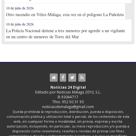
10 de julio de 2026
Otro incendio en Vélez-Málaga, esta vez en el polígono La Pañoleta
10 de julio de 2026
La Policía Nacional detiene a tres menores por agredir a un vigilante
en un centro de menores de Torre del Mar
Noticias 24 Digital
Editado por Noticias Málaga 2010, S.L.
B-93044717
Tfno. 952 50 31 93
noticiasdemalaga@gmail.com
Queda prohibida la reproducción, distribución, puesta a disposición,
comunicación pública y utilización total o parcial, de los contenidos de esta
web, en cualquier forma o modalidad, sin previa, expresa y escrita
autorización, incluyendo, en particular, su mera reproducción y/o puesta a
disposición como resúmenes, reseñas o revistas de prensa con fines
comerciales o directa o indirectamente lucrativos, a la que se manifiesta