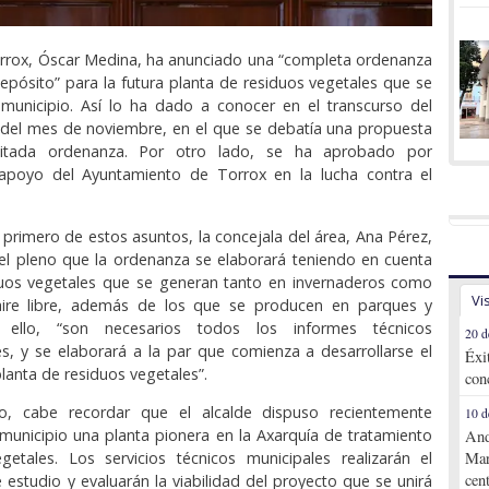
orrox, Óscar Medina, ha anunciado una “completa ordenanza
epósito” para la futura planta de residuos vegetales que se
 municipio. Así lo ha dado a conocer en el transcurso del
 del mes de noviembre, en el que se debatía una propuesta
 citada ordenanza. Por otro lado, se ha aprobado por
apoyo del Ayuntamiento de Torrox en la lucha contra el
 primero de estos asuntos, la concejala del área, Ana Pérez,
el pleno que la ordenanza se elaborará teniendo en cuenta
duos vegetales que se generan tanto en invernaderos como
Vi
 aire libre, además de los que se producen en parques y
a ello, “son necesarios todos los informes técnicos
20 d
s, y se elaborará a la par que comienza a desarrollarse el
Éxi
lanta de residuos vegetales”.
con
o, cabe recordar que el alcalde dispuso recientemente
10 d
 municipio una planta pionera en la Axarquía de tratamiento
And
getales. Los servicios técnicos municipales realizarán el
Mar
cen
 estudio y evaluarán la viabilidad del proyecto que se unirá