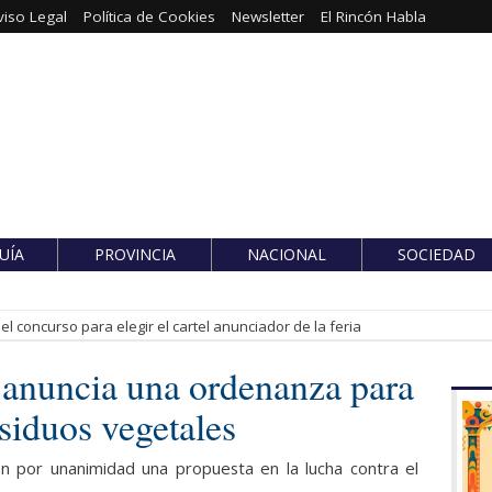
viso Legal
Política de Cookies
Newsletter
El Rincón Habla
UÍA
PROVINCIA
NACIONAL
SOCIEDAD
l concurso para elegir el cartel anunciador de la feria
x anuncia una ordenanza para
esiduos vegetales
 por unanimidad una propuesta en la lucha contra el