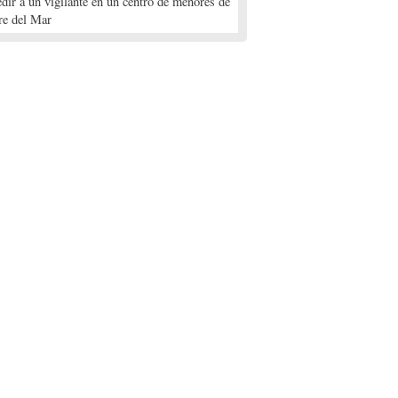
edir a un vigilante en un centro de menores de
re del Mar