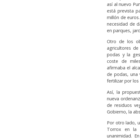
así al nuevo Pu
está prevista p
millón de euros
necesidad de da
en parques, jard
Otro de los o
agricultores d
podas y la ges
coste de mile
afirmaba el alc
de podas, una 
fertilizar por lo
Así, la propues
nueva ordenanza
de residuos ve
Gobierno, la abs
Por otro lado,
Torrox en la 
unanimidad. En