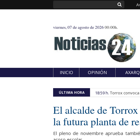
A
viernes, 07 de agosto de 2026
00:00h.
INICIO
OPINIÓN
AXARQ
ÚLTIMA HORA
18:59 h.
Torrox convoca e
El alcalde de Torro
la futura planta de r
El pleno de noviembre aprueba también
acoso escolar