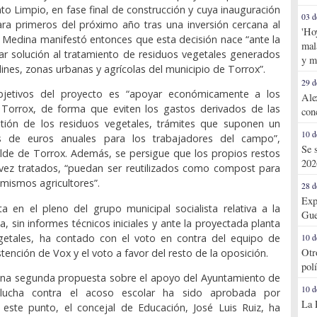
nto Limpio, en fase final de construcción y cuya inauguración
03 d
ara primeros del próximo año tras una inversión cercana al
'Ho
. Medina manifestó entonces que esta decisión nace “ante la
mal
r solución al tratamiento de residuos vegetales generados
y m
ines, zonas urbanas y agrícolas del municipio de Torrox”.
29 d
bjetivos del proyecto es “apoyar económicamente a los
Ale
e Torrox, de forma que eviten los gastos derivados de las
con
tión de los residuos vegetales, trámites que suponen un
10 d
s de euros anuales para los trabajadores del campo”,
Se 
alde de Torrox. Además, se persigue que los propios restos
202
vez tratados, “puedan ser reutilizados como compost para
s mismos agricultores”.
28 d
Exp
ta en el pleno del grupo municipal socialista relativa a la
Gue
, sin informes técnicos iniciales y ante la proyectada planta
getales, ha contado con el voto en contra del equipo de
10 d
Otr
tención de Vox y el voto a favor del resto de la oposición.
pol
 una segunda propuesta sobre el apoyo del Ayuntamiento de
10 d
lucha contra el acoso escolar ha sido aprobada por
La 
 este punto, el concejal de Educación, José Luis Ruiz, ha