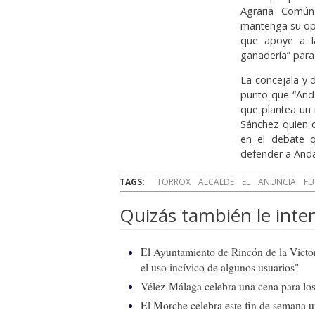
Agraria Común
mantenga su opo
que apoye a l
ganadería” para 
La concejala y 
punto que “And
que plantea un 
Sánchez quien 
en el debate qu
defender a Anda
TAGS:
TORROX
ALCALDE
EL
ANUNCIA
FU
Quizás también le inter
El Ayuntamiento de Rincón de la Victor
el uso incívico de algunos usuarios"
Vélez-Málaga celebra una cena para los 
El Morche celebra este fin de semana 