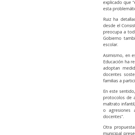
explicado que “
esta problemáti
Ruiz ha detall
desde el Consis
preocupa a todo
Gobierno tambi
escolar.
Asimismo, en es
Educación ha re
adoptan medid
docentes soste
familias a parti
En este sentido
protocolos de a
maltrato infanti
o agresiones 
docentes”.
Otra propuesta
municipal presen