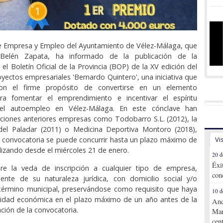
de Empresa y Empleo del Ayuntamiento de Vélez-Málaga, que
l Belén Zapata, ha informado de la publicación de la
el Boletín Oficial de la Provincia (BOP) de la XV edición del
yectos empresariales 'Bernardo Quintero', una iniciativa que
on el firme propósito de convertirse en un elemento
ra fomentar el emprendimiento e incentivar el espíritu
 el autoempleo en Vélez-Málaga. En este cónclave han
iciones anteriores empresas como Todobarro S.L. (2012), la
el Paladar (2011) o Medicina Deportiva Montoro (2018),
la convocatoria se puede concurrir hasta un plazo máximo de
Vi
lizando desde el miércoles 21 de enero.
20 d
Éxi
re la veda de inscripción a cualquier tipo de empresa,
con
ente de su naturaleza jurídica, con domicilio social y/o
 término municipal, preservándose como requisito que haya
10 d
ividad económica en el plazo máximo de un año antes de la
And
ción de la convocatoria.
Mar
cen