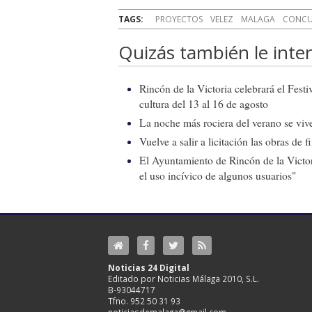
TAGS:
PROYECTOS
VELEZ
MALAGA
CONCU
Quizás también le inter
Rincón de la Victoria celebrará el Fest
cultura del 13 al 16 de agosto
La noche más rociera del verano se vive
Vuelve a salir a licitación las obras de
El Ayuntamiento de Rincón de la Victor
el uso incívico de algunos usuarios"
Noticias 24 Digital
Editado por Noticias Málaga 2010, S.L.
B-93044717
Tfno. 952 50 31 93
noticiasdemalaga@gmail.com