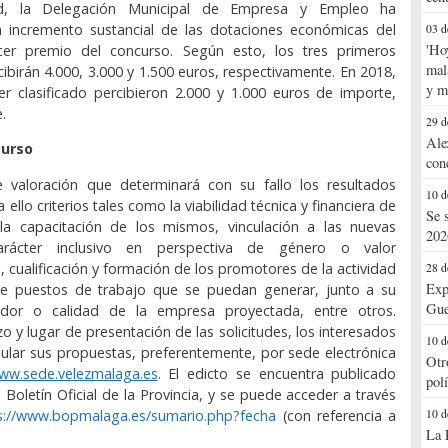
, la Delegación Municipal de Empresa y Empleo ha
 incremento sustancial de las dotaciones económicas del
03 d
'Ho
er premio del concurso. Según esto, los tres primeros
mal
cibirán 4.000, 3.000 y 1.500 euros, respectivamente. En 2018,
y m
r clasificado percibieron 2.000 y 1.000 euros de importe,
.
29 d
Ale
curso
con
 valoración que determinará con su fallo los resultados
10 d
 ello criterios tales como la viabilidad técnica y financiera de
Se 
 la capacitación de los mismos, vinculación a las nuevas
202
carácter inclusivo en perspectiva de género o valor
 cualificación y formación de los promotores de la actividad
28 d
Exp
e puestos de trabajo que se puedan generar, junto a su
Gue
ador o calidad de la empresa proyectada, entre otros.
o y lugar de presentación de las solicitudes, los interesados
10 d
lar sus propuestas, preferentemente, por sede electrónica
Otr
ww.sede.velezmalaga.es
. El edicto se encuentra publicado
pol
 Boletín Oficial de la Provincia, y se puede acceder a través
s://www.bopmalaga.es/sumario.php?fecha
(con referencia a
10 d
La 