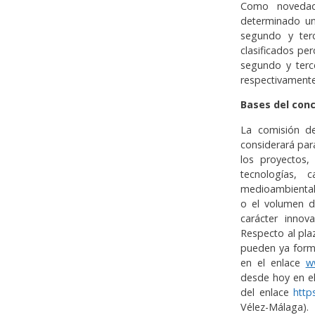
Como novedad
determinado un
segundo y terc
clasificados per
segundo y terce
respectivamente
Bases del con
La comisión de
considerará para
los proyectos,
tecnologías, 
medioambiental,
o el volumen d
carácter innov
Respecto al plaz
pueden ya formu
en el enlace
w
desde hoy en el
del enlace
http
Vélez-Málaga).