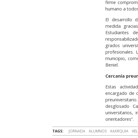
firme compromi
humano a todos 
El desarrollo 
medida gracias
Estudiantes d
responsabiliza
grados universi
profesionales. 
municipio, como
Beniel.
Cercanía preun
Estas activid
encargado de or
preuniversita
desglosado Cab
universitarios,
orientadores”.
TAGS:
JORNADA
ALUMNOS
AXARQUIA
VEL