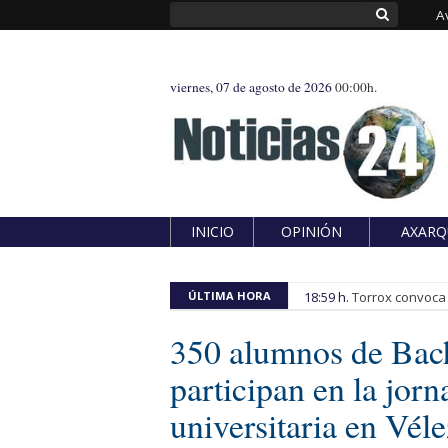
A
viernes, 07 de agosto de 2026
00:00h.
INICIO
OPINIÓN
AXARQ
ÚLTIMA HORA
18:59 h.
Torrox convoca e
350 alumnos de Bach
participan en la jor
universitaria en Vél