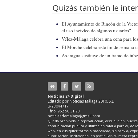
Quizás también le inter
El Ayuntamiento de Rincón de la Victor
el uso incívico de algunos usuarios"
Vélez-Málaga celebra una cena para los 
El Morche celebra este fin de semana 
Axaragua sustituye de un tramo de tube
Noticias 24 Digital
Editado por Noticias Málaga 2010, S.L.
B-93044717
Tfno. 952 50 31 93
noticiasdemalaga@gmail.com
Queda prohibida la reproducción, distribución, puesta 
comunicación pública y utilización total o parcial, de 
web, en cualquier forma o modalidad, sin previa, expre
autorización, incluyendo, en particular, su mera repr