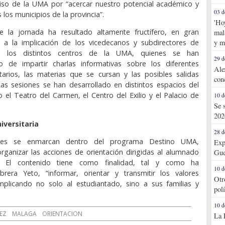
so de la UMA por “acercar nuestro potencial académico y
03 d
los municipios de la provincia”.
'Ho
de la jornada ha resultado altamente fructífero, en gran
mal
y m
 a la implicación de los vicedecanos y subdirectores de
e los distintos centros de la UMA, quienes se han
29 d
do de impartir charlas informativas sobre los diferentes
Ale
tarios, las materias que se cursan y las posibles salidas
con
Las sesiones se han desarrollado en distintos espacios del
 el Teatro del Carmen, el Centro del Exilio y el Palacio de
10 d
Se 
202
iversitaria
28 d
ades se enmarcan dentro del programa Destino UMA,
Exp
ganizar las acciones de orientación dirigidas al alumnado
Gue
rio. El contenido tiene como finalidad, tal y como ha
10 d
rera Yeto, “informar, orientar y transmitir los valores
Otr
 implicando no solo al estudiantado, sino a sus familias y
pol
10 d
EZ
MALAGA
ORIENTACION
La 