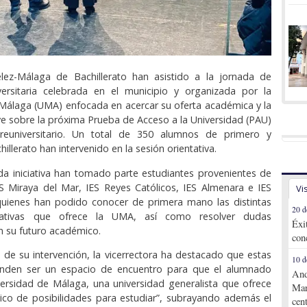
ez-Málaga de Bachillerato han asistido a la jornada de
iversitaria celebrada en el municipio y organizada por la
Málaga (UMA) enfocada en acercar su oferta académica y la
ve sobre la próxima Prueba de Acceso a la Universidad (PAU)
reuniversitario. Un total de 350 alumnos de primero y
llerato han intervenido en la sesión orientativa.
a iniciativa han tomado parte estudiantes provenientes de
IES Miraya del Mar, IES Reyes Católicos, IES Almenara e IES
Vi
 quienes han podido conocer de primera mano las distintas
20 d
ativas que ofrece la UMA, así como resolver dudas
Éxi
n su futuro académico.
con
o de su intervención, la vicerrectora ha destacado que estas
10 d
enden ser un espacio de encuentro para que el alumnado
And
ersidad de Málaga, una universidad generalista que ofrece
Mar
ico de posibilidades para estudiar”, subrayando además el
cen