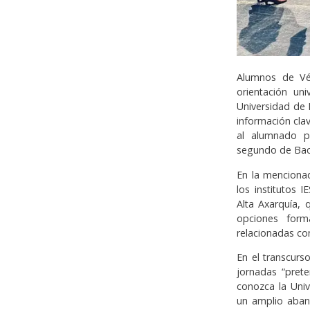
Alumnos de Vél
orientación un
Universidad de 
información cla
al alumnado p
segundo de Bachi
En la mencionad
los institutos 
Alta Axarquía,
opciones form
relacionadas co
En el transcurs
jornadas “pret
conozca la Univ
un amplio aban