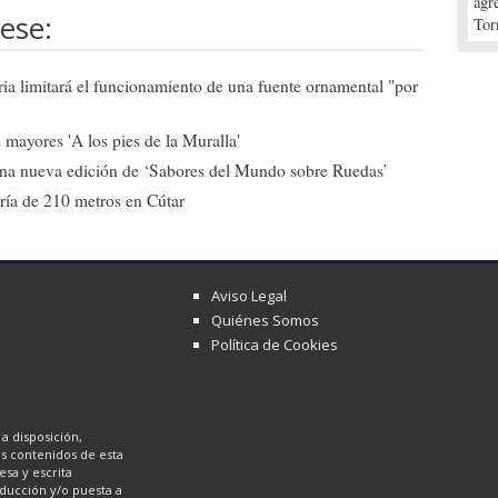
agr
ese:
Tor
ia limitará el funcionamiento de una fuente ornamental "por
mayores 'A los pies de la Muralla'
una nueva edición de ‘Sabores del Mundo sobre Ruedas’
ría de 210 metros en Cútar
Aviso Legal
Quiénes Somos
Política de Cookies
a disposición,
los contenidos de esta
sa y escrita
oducción y/o puesta a