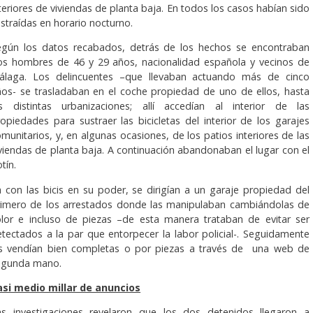
teriores de viviendas de planta baja. En todos los casos habían sido
straídas en horario nocturno.
egún los datos recabados, detrás de los hechos se encontraban
os hombres de 46 y 29 años, nacionalidad española y vecinos de
álaga. Los delincuentes –que llevaban actuando más de cinco
ños- se trasladaban en el coche propiedad de uno de ellos, hasta
as distintas urbanizaciones; allí accedían al interior de las
opiedades para sustraer las bicicletas del interior de los garajes
munitarios, y, en algunas ocasiones, de los patios interiores de las
viendas de planta baja. A continuación abandonaban el lugar con el
tín.
 con las bicis en su poder, se dirigían a un garaje propiedad del
rimero de los arrestados donde las manipulaban cambiándolas de
olor e incluso de piezas –de esta manera trataban de evitar ser
tectados a la par que entorpecer la labor policial-. Seguidamente
as vendían bien completas o por piezas a través de una web de
egunda mano.
asi medio millar de anuncios
as investigaciones revelaron que los dos detenidos llegaron a