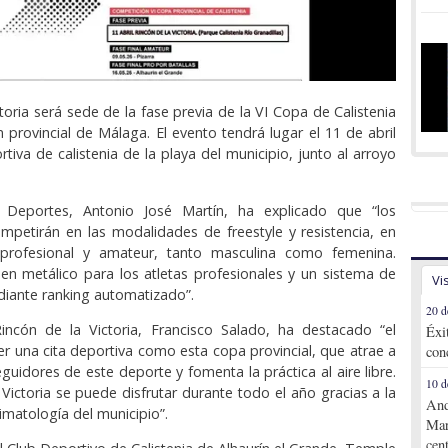
toria será sede de la fase previa de la VI Copa de Calistenia
n provincial de Málaga. El evento tendrá lugar el 11 de abril
rtiva de calistenia de la playa del municipio, junto al arroyo
 Deportes, Antonio José Martín, ha explicado que “los
ompetirán en las modalidades de freestyle y resistencia, en
 profesional y amateur, tanto masculina como femenina.
n metálico para los atletas profesionales y un sistema de
Vi
ediante ranking automatizado”.
20 d
Rincón de la Victoria, Francisco Salado, ha destacado “el
Éxi
er una cita deportiva como esta copa provincial, que atrae a
con
guidores de este deporte y fomenta la práctica al aire libre.
10 d
 Victoria se puede disfrutar durante todo el año gracias a la
And
limatología del municipio”.
Mar
cen