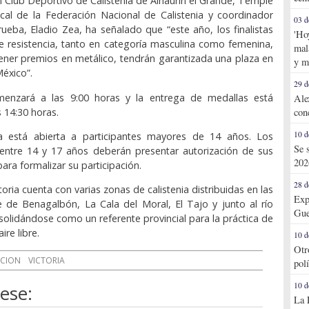
el Club Deportivo de Calistenia de Alhaurín el Grande, Temple
cal de la Federación Nacional de Calistenia y coordinador
03 d
rueba, Eladio Zea, ha señalado que “este año, los finalistas
'Ho
e resistencia, tanto en categoría masculina como femenina,
mal
ner premios en metálico, tendrán garantizada una plaza en
y m
México”.
29 d
enzará a las 9:00 horas y la entrega de medallas está
Ale
s 14:30 horas.
con
10 d
a está abierta a participantes mayores de 14 años. Los
Se 
 entre 14 y 17 años deberán presentar autorización de sus
202
para formalizar su participación.
28 d
toria cuenta con varias zonas de calistenia distribuidas en las
Exp
 de Benagalbón, La Cala del Moral, El Tajo y junto al río
Gue
nsolidándose como un referente provincial para la práctica de
ire libre.
10 d
Otr
ACION
VICTORIA
pol
10 d
ese:
La 