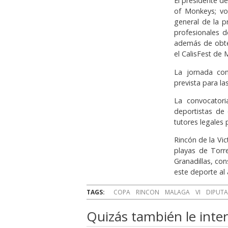
El presidente d
of Monkeys; vo
general de la p
profesionales d
además de obte
el CalisFest de 
La jornada com
prevista para la
La convocatori
deportistas de
tutores legales 
Rincón de la Vic
playas de Torre
Granadillas, co
este deporte al a
TAGS:
COPA
RINCON
MALAGA
VI
DIPUT
Quizás también le inter