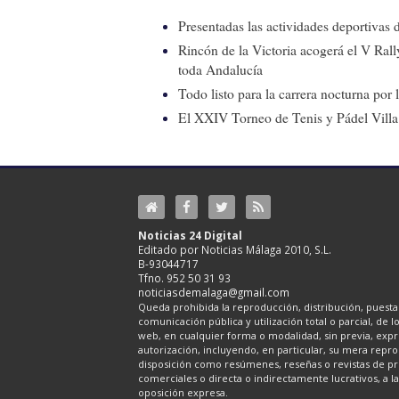
Presentadas las actividades deportivas 
Rincón de la Victoria acogerá el V Ral
toda Andalucía
Todo listo para la carrera nocturna por
El XXIV Torneo de Tenis y Pádel Villa 
Noticias 24 Digital
Editado por Noticias Málaga 2010, S.L.
B-93044717
Tfno. 952 50 31 93
noticiasdemalaga@gmail.com
Queda prohibida la reproducción, distribución, puesta 
comunicación pública y utilización total o parcial, de 
web, en cualquier forma o modalidad, sin previa, expre
autorización, incluyendo, en particular, su mera repr
disposición como resúmenes, reseñas o revistas de pr
comerciales o directa o indirectamente lucrativos, a l
oposición expresa.