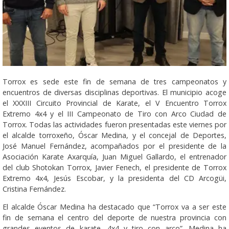
Torrox es sede este fin de semana de tres campeonatos y
encuentros de diversas disciplinas deportivas. El municipio acoge
el XXXIII Circuito Provincial de Karate, el V Encuentro Torrox
Extremo 4x4 y el III Campeonato de Tiro con Arco Ciudad de
Torrox. Todas las actividades fueron presentadas este viernes por
el alcalde torroxeño, Óscar Medina, y el concejal de Deportes,
José Manuel Fernández, acompañados por el presidente de la
Asociación Karate Axarquía, Juan Miguel Gallardo, el entrenador
del club Shotokan Torrox, Javier Fenech, el presidente de Torrox
Extremo 4x4, Jesús Escobar, y la presidenta del CD Arcogüi,
Cristina Fernández.
El alcalde Óscar Medina ha destacado que “Torrox va a ser este
fin de semana el centro del deporte de nuestra provincia con
grandes eventos de karate, 4x4 y tiro con arco”. Medina ha