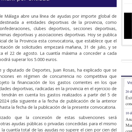
de Málaga abre una línea de ayudas por importe global de
destinada a entidades deportivas de la provincia, como
confederaciones, clubes deportivos, secciones deportivas,
imas deportivas y asociaciones deportivas. Hoy se publica
icial de la Provincia esta convocatoria, que establece que el
ntación de solicitudes empezará mañana, 31 de julio, y se
ta el 22 de agosto. La cuantía máxima a conceder a cada
podrá superar los 5.000 euros.
te y diputado de Deportes, Juan Rosas, ha explicado que se
nciones en régimen de concurrencia no competitiva que
jeto la financiación de los gastos corrientes en los que
Vi
idades deportivas, radicadas en la provincia en el ejercicio de
20 d
e tendrán en cuenta los gastos realizados a partir del 5 de
Éxi
024 (día siguiente a la fecha de publicación de la anterior
con
hasta la fecha de la publicación de la presente convocatoria.
10 d
izado que la concesión de estas subvenciones será
And
otras ayudas públicas o privadas concedidas para el mismo
Mar
 la cuantía total de las ayudas no supere el cien por cien del
cen