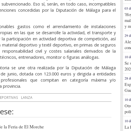
 subvencionado. Eso sí, serán, en todo caso, incompatibles
03 d
enciones concedidas por la Diputación de Málaga para el
'Ho
mal
y m
onables gastos como el arrendamiento de instalaciones
ropias en las que se desarrolle la actividad, el transporte y
29 d
 la participación en actividad deportiva de competición, así
Ale
material deportivo y textil deportivo, en primas de seguros
con
responsabilidad civil y costes salariales derivados de la
 técnicos, entrenadores, monitor o figuras análogas.
10 d
Se 
toria se une otra realizada por la Diputación de Málaga
202
de junio, dotada con 123.000 euros y dirigida a entidades
28 d
 profesionales que compitan en categoría máxima y/o
Exp
 provincia.
Gue
EPORTIVAS
LANZA
10 d
Otr
ese:
pol
10 d
de la Feria de El Morche
La 