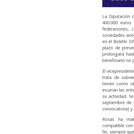
La Diputación 
400.000 euros 
federaciones, 
sociedades anón
en el Boletín Of
plazo de prese
prolongará has
beneficiario no 
El vicepresiden
trata de subve
tienen como ob
incurran las ent
su actividad. S
septiembre de 2
convocatoria) y 
Rosas ha mat
compatible con 
fin, siempre que