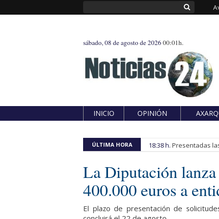
A
sábado, 08 de agosto de 2026
00:01h.
INICIO
OPINIÓN
AXARQ
ÚLTIMA HORA
18:38 h.
Presentadas las
La Diputación lanza 
400.000 euros a enti
El plazo de presentación de solicitude
concluirá el 22 de agosto