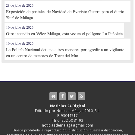
28 de julio de 2026
Exposición de postales de Navidad de Evaristo Guerra para el diario
'Sur' de Málaga
10 de julio de 2026
Otro incendio en Vélez-Málaga, esta vez en el polígono La Pañoleta
10 de julio de 2026
La Policía Nacional detiene a tres menores por agredir a un vigilante
en un centro de menores de Torre del Mar
Noticias 24 Digital
Editado por Noticias Málaga 2010, S.L.
B-93044717
Tfno. 952 50 31 93
noticiasdemalaga@gmail.com
Queda prohibida la reproducción, distribución, puesta a disposición,
comunicación pública y utilización total o parcial, de los contenidos de esta