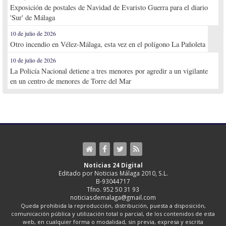
Exposición de postales de Navidad de Evaristo Guerra para el diario
'Sur' de Málaga
10 de julio de 2026
Otro incendio en Vélez-Málaga, esta vez en el polígono La Pañoleta
10 de julio de 2026
La Policía Nacional detiene a tres menores por agredir a un vigilante
en un centro de menores de Torre del Mar
Noticias 24 Digital
Editado por Noticias Málaga 2010, S.L.
B-93044717
Tfno. 952 50 31 93
noticiasdemalaga@gmail.com
Queda prohibida la reproducción, distribución, puesta a disposición,
comunicación pública y utilización total o parcial, de los contenidos de esta
web, en cualquier forma o modalidad, sin previa, expresa y escrita