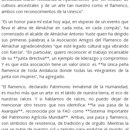
cultivos ancestrales y de un arte tan nuestro como el flamenco,
ambos con reconocimientos de la Unesco”.
“Es un honor para mí estar hoy aquí, en vísperas de un evento que
lleva el alma de Almáchar en cada nota, en cada compás”, ha
comenzado el alcalde de Almáchar Antonio Yuste quien ha dirigido
sus primeras palabras a la Asociación Amigos del Flamenco de
Almáchar agradeciéndoles “que este legado cultural siga vibrando
con fuerza”. “En particular, quiero reconocer el trabajo incansable
de su **junta directiva**, un ejemplo de liderazgo y compromiso.
Y es que esta asociación tiene un valor único: es **la única peña
flamenca de toda Andalucía donde todas las integrantes de la
junta son mujeres”, ha agregado.
“El flamenco, declarado Patrimonio Inmaterial de la Humanidad,
es mucho más que un arte: es el latido de nuestra tierra, el eco de
nuestras raíces. Y si hablamos de raíces, no puedo dejar de
mencionar otro tesoro que nos identifica: **la uva pasa de la
Axarquía**, reconocida por la FAO como **Sistema Importante
del Patrimonio Agrícola Mundial**. Ambas, uva pasa y flamenco,
son símbolos de resistencia, de tradición y de orgullo. Mientras la
uva se nutre de nuestro sol y terruño para endulzar el mundo, el