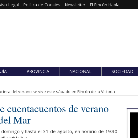
viso Legal
Política de Cookies
Newsletter
El Rincón Habla
UÍA
PROVINCIA
NACIONAL
SOCIEDAD
ciera del verano se vive este sábado en Rincón de la Victoria
de cuentacuentos de verano
 del Mar
 domingo y hasta el 31 de agosto, en horario de 19:30
ita iniciativa