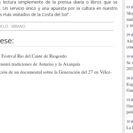
a lectura simplemente de la prensa diaria o libros que se
03 d
r. Un servicio único y una apuesta por la cultura en nuestro
'Ho
os más visitados de la Costa del Sol”.
mal
y m
ICLO
VERANO
29 d
ese:
Ale
con
el Festival Rio del Cante de Riogordo
10 d
Se 
eunirá tradiciones de Asturias y la Axarquía
202
ción de un documental sobre la Generación del 27 en Vélez-
28 d
Exp
Gue
10 d
Otr
pol
10 d
La 