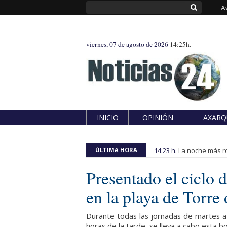
A
viernes, 07 de agosto de 2026
14:25h.
INICIO
OPINIÓN
AXARQ
ÚLTIMA HORA
14:23 h.
La noche más ro
Presentado el ciclo 
en la playa de Torre
Durante todas las jornadas de martes a
horas de la tarde, se lleva a cabo esta bon