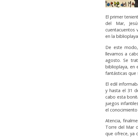
El primer tenie
del Mar, Jesú
cuentacuentos v
en la biblioplay
De este modo, 
llevamos a cabo
agosto. Se tra
biblioplaya, en
fantásticas que 
El edil informa
y hasta el 31 d
cabo esta bonit
juegos infantil
el conocimiento
Atencia, finalm
Torre del Mar 
que ofrece, ya 