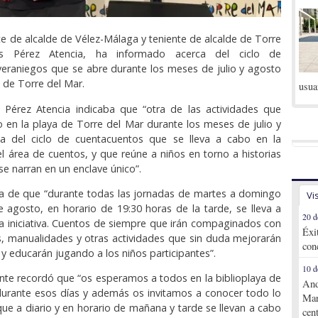
nte de alcalde de Vélez-Málaga y teniente de alcalde de Torre
s Pérez Atencia, ha informado acerca del ciclo de
eraniegos que se abre durante los meses de julio y agosto
a de Torre del Mar.
usua
Pérez Atencia indicaba que “otra de las actividades que
 en la playa de Torre del Mar durante los meses de julio y
ta del ciclo de cuentacuentos que se lleva a cabo en la
 el área de cuentos, y que reúne a niños en torno a historias
se narran en un enclave único”.
ba de que “durante todas las jornadas de martes a domingo
Vi
e agosto, en horario de 19:30 horas de la tarde, se lleva a
20 d
a iniciativa. Cuentos de siempre que irán compaginados con
Éxi
es, manualidades y otras actividades que sin duda mejorarán
con
 y educarán jugando a los niños participantes”.
10 d
ente recordó que “os esperamos a todos en la biblioplaya de
And
durante esos días y además os invitamos a conocer todo lo
Mar
que a diario y en horario de mañana y tarde se llevan a cabo
cen