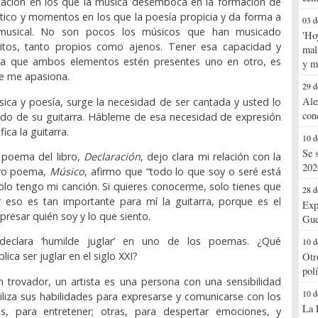
reación en los que la música desemboca en la formación de
tico y momentos en los que la poesía propicia y da forma a
03 d
musical. No son pocos los músicos que han musicado
'Ho
tos, tanto propios como ajenos. Tener esa capacidad y
mal
ara que ambos elementos estén presentes uno en otro, es
y m
e me apasiona.
29 d
Ale
úsica y poesía, surge la necesidad de ser cantada y usted lo
con
o de su guitarra. Hábleme de esa necesidad de expresión
fica la guitarra.
10 d
Se 
r poema del libro,
Declaración
, dejo clara mi relación con la
202
tro poema,
Músico
, afirmo que “todo lo que soy o seré está
olo tengo mi canción. Si quieres conocerme, solo tienes que
28 d
r eso es tan importante para mí la guitarra, porque es el
Exp
presar quién soy y lo que siento.
Gue
declara ‘humilde juglar’ en uno de los poemas. ¿Qué
10 d
ca ser juglar en el siglo XXI?
Otr
pol
un trovador, un artista es una persona con una sensibilidad
10 d
tiliza sus habilidades para expresarse y comunicarse con los
La 
, para entretener; otras, para despertar emociones, y