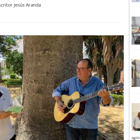
scritor Jesús Aranda
agos