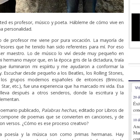
ed es profesor, músico y poeta. Hábleme de cómo vive en
ha personalidad.
 de profesor me viene por pura vocación. La mayoría de
esores que he tenido han sido referentes para mí. Por eso
ser maestro. Lo de músico lo viví desde muy pequeño en
mi hermano mayor que, en la época gris de la dictadura, traía
que iluminaron mi espíritu y me ayudaron a conformar la
. Escuchar desde pequeño a los Beatles, los Rolling Stones,
 los grupos modernos españoles de entonces (Brincos,
 Star, etc.), fue una experiencia que ha marcado mi vida. Esa
Vi
e lleva después a otros senderos, donde la escritura y la
20 d
lementan.
Éxi
con
 poemario publicado,
Palabras hechas
, editado por Libros de
e compone de poemas que se convierten en canciones, y de
10 d
on versos. ¿Cómo es ese proceso creativo?
And
Mar
la poesía y la música son como primas hermanas. Hay
cen