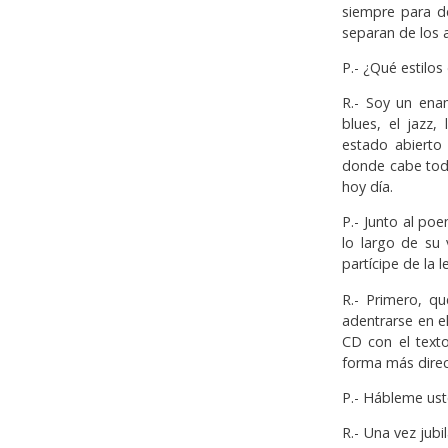
siempre para d
separan de los a
P.- ¿Qué estilo
R.- Soy un ena
blues, el jazz,
estado abierto 
donde cabe todo
hoy día.
P.- Junto al po
lo largo de su 
partícipe de la 
R.- Primero, q
adentrarse en e
CD con el texto
forma más direc
P.- Hábleme ust
R.- Una vez jubi