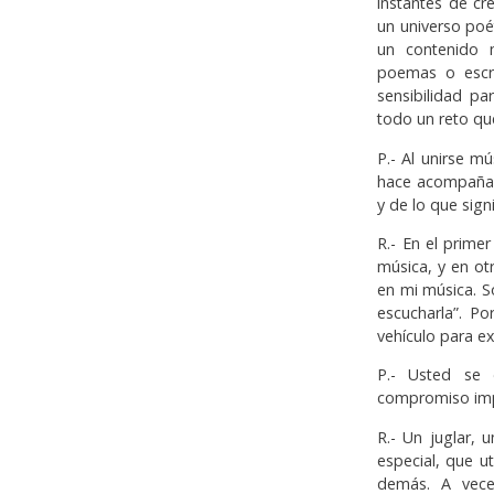
instantes de c
un universo poé
un contenido 
poemas o escri
sensibilidad p
todo un reto qu
P.- Al unirse m
hace acompañad
y de lo que signi
R.- En el prime
música, y en o
en mi música. S
escucharla”. Po
vehículo para ex
P.- Usted se 
compromiso impli
R.- Un juglar, 
especial, que u
demás. A veces