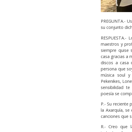
PREGUNTA.- Ust
su conjunto dic
RESPUESTA.- Lo
maestros y prof
siempre quise 
casa gracias a 
discos a casa 
persona que soy
música soul y
Pekenikes, Lone
sensibilidad t
poesía se comp
P.- Su reciente
la Axarquía, s
canciones que s
R.- Creo que 