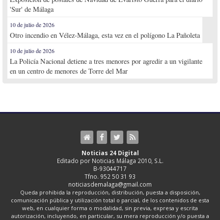
'Sur' de Málaga
10 de julio de 2026
Otro incendio en Vélez-Málaga, esta vez en el polígono La Pañoleta
10 de julio de 2026
La Policía Nacional detiene a tres menores por agredir a un vigilante
en un centro de menores de Torre del Mar
Noticias 24 Digital
Editado por Noticias Málaga 2010, S.L.
B-93044717
Tfno. 952 50 31 93
noticiasdemalaga@gmail.com
Queda prohibida la reproducción, distribución, puesta a disposición,
comunicación pública y utilización total o parcial, de los contenidos de esta
web, en cualquier forma o modalidad, sin previa, expresa y escrita
autorización, incluyendo, en particular, su mera reproducción y/o puesta a