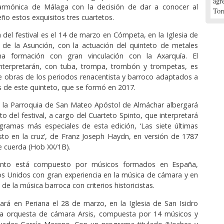
agr
larmónica de Málaga con la decisión de dar a conocer al
Tor
ño estos exquisitos tres cuartetos.
a del festival es el 14 de marzo en Cómpeta, en la Iglesia de
 de la Asunción, con la actuación del quinteto de metales
na formación con gran vinculación con la Axarquía. El
interpretarán, con tuba, trompa, trombón y trompetas, es
e obras de los periodos renacentista y barroco adaptados a
s de este quinteto, que se formó en 2017.
, la Parroquia de San Mateo Apóstol de Almáchar albergará
rto del festival, a cargo del Cuarteto Spinto, que interpretará
gramas más especiales de esta edición, ‘Las siete últimas
sto en la cruz’, de Franz Joseph Haydn, en versión de 1787
e cuerda (Hob XX/1B).
pinto está compuesto por músicos formados en España,
s Unidos con gran experiencia en la música de cámara y en
 de la música barroca con criterios historicistas.
lizará en Periana el 28 de marzo, en la Iglesia de San Isidro
la orquesta de cámara Arsis, compuesta por 14 músicos y