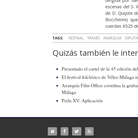
dirigida por S
escenas del S. X
de D. Quijote d
Boccherini) qu
cuerdas K525 d
TAGS:
FESTIVAL
TRAVÉS
AXARQUIA
DIPUT
Quizás también le inter
Presentado el cartel de la 45 edición d
El festival folclórico de Vélez-Málaga r
Axarquía Film Office coordina la graba
Málaga
Perla XV: Aplicación