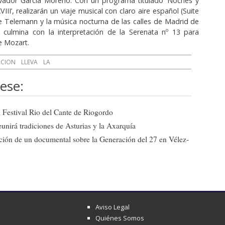
alvador García Moreno. Con un programa titulado ‘Noches y
VIII’, realizarán un viaje musical con claro aire español (Suite
e Telemann y la música nocturna de las calles de Madrid de
e culmina con la interpretación de la Serenata nº 13 para
e Mozart.
ACION
LLEVA
LA
ese:
el Festival Rio del Cante de Riogordo
eunirá tradiciones de Asturias y la Axarquía
ción de un documental sobre la Generación del 27 en Vélez-
Aviso Legal
Quiénes Somos