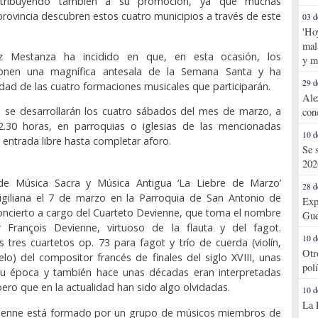
ntribuyendo también a su promoción, ya que muchas
provincia descubren estos cuatro municipios a través de este
03 d
'Ho
mal
 Mestanza ha incidido en que, en esta ocasión, los
y m
ponen una magnífica antesala de la Semana Santa y ha
29 d
idad de las cuatro formaciones musicales que participarán.
Ale
s se desarrollarán los cuatro sábados del mes de marzo, a
con
12.30 horas, en parroquias o iglesias de las mencionadas
10 d
 entrada libre hasta completar aforo.
Se 
202
l de Música Sacra y Música Antigua ‘La Liebre de Marzo’
28 d
rigiliana el 7 de marzo en la Parroquia de San Antonio de
Exp
ncierto a cargo del Cuarteto Devienne, que toma el nombre
Gue
 François Devienne, virtuoso de la flauta y del fagot.
10 d
os tres cuartetos op. 73 para fagot y trío de cuerda (violín,
Otr
helo) del compositor francés de finales del siglo XVIII, unas
pol
u época y también hace unas décadas eran interpretadas
pero que en la actualidad han sido algo olvidadas.
10 d
La 
vienne está formado por un grupo de músicos miembros de