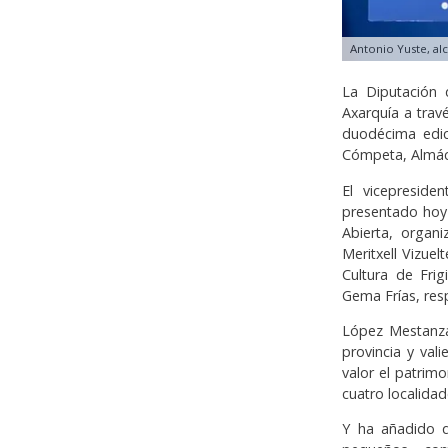
Antonio Yuste, al
La Diputación 
Axarquía a trav
duodécima edici
Cómpeta, Almách
El vicepresid
presentado hoy 
Abierta, organi
Meritxell Vizuel
Cultura de Fri
Gema Frías, res
López Mestanza
provincia y val
valor el patrimo
cuatro localidad
Y ha añadido q