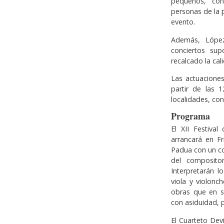
pequeños, co
personas de la 
evento.
Además, López
conciertos su
recalcado la cal
Las actuacione
partir de las 
localidades, con
Programa
El XII Festiva
arrancará en F
Padua con un co
del compositor
Interpretarán l
viola y violonc
obras que en s
con asiduidad, 
El Cuarteto De