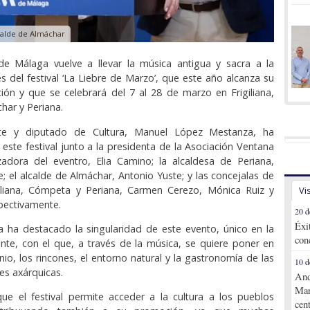
calde de Almáchar
de Málaga vuelve a llevar la música antigua y sacra a la
és del festival ‘La Liebre de Marzo’, que este año alcanza su
ón y que se celebrará del 7 al 28 de marzo en Frigiliana,
ar y Periana.
ente y diputado de Cultura, Manuel López Mestanza, ha
este festival junto a la presidenta de la Asociación Ventana
zadora del eventro, Elia Camino; la alcaldesa de Periana,
te; el alcalde de Almáchar, Antonio Yuste; y las concejalas de
giliana, Cómpeta y Periana, Carmen Cerezo, Mónica Ruiz y
Vi
pectivamente.
20 d
Éxi
 ha destacado la singularidad de este evento, único en la
con
iente, con el que, a través de la música, se quiere poner en
nio, los rincones, el entorno natural y la gastronomía de las
10 d
es axárquicas.
And
Mar
ue el festival permite acceder a la cultura a los pueblos
cen