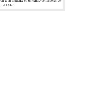
edir a un vigilante en un centro de menores de
re del Mar