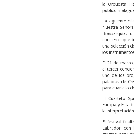
la Orquesta Fi
público malague
La siguiente cit
Nuestra Señora
Brassarquía, u
concierto que 
una selección d
los instrumento
El 21 de marzo
el tercer concie
uno de los pro
palabras de Cri
para cuarteto d
El Cuarteto S
Europa y Estado
la interpretación
El festival fina
Labrador, con 