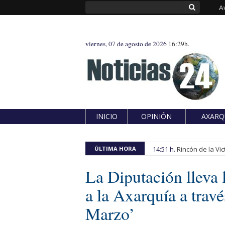
A
viernes, 07 de agosto de 2026
16:29h.
INICIO
OPINIÓN
AXARQ
ÚLTIMA HORA
14:51 h.
Rincón de la Vic
La Diputación lleva 
a la Axarquía a travé
Marzo’