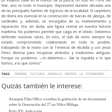
un eslabón clave en el mundo de la pesca, no solo en Torre del
Mar, sino en todo el municipio. Representó durante décadas una
de las principales fuentes de ingresos de la localidad. El carpintero
de ribera era esencial en la construcción de barcas de jábega, de
sardinales y, además, se encargaba de su mantenimiento y
reparación. Era, sin duda, una figura central en nuestra historia
marítima. No podemos permitir que caiga en el olvido. Debemos
defender nuestras raíces. En esto, el club de remo siempre ha
estado comprometido: colaborando en todo lo posible,
trabajando de la mano con la Tenencia de Alcaldía y con Jesús
Pérez Atencia para recuperar símbolos y tradiciones antiguas.
Porque no podemos —ni debemos— dar la espalda a lo que
fuimos, a lo que somos”.
TAGS:
GENERAL
CULTURAL
ANDALUZ
DENTRO
LA
PATRIMONIO
Quizás también le interese:
Axarquía Film Office coordina la grabación de un documental
sobre la Generación del 27 en Vélez-Málaga
Perla XV: Aplicación