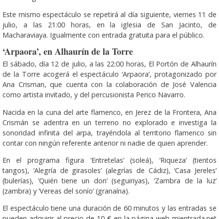
Este mismo espectáculo se repetirá al día siguiente, viernes 11 de
julio, a las 21:00 horas, en la iglesia de San Jacinto, de
Macharaviaya. Igualmente con entrada gratuita para el público.
‘Arpaora’, en Alhaurín de la Torre
El sábado, día 12 de julio, a las 22:00 horas, El Portón de Alhaurín
de la Torre acogerá el espectáculo ‘Arpaora’, protagonizado por
Ana Crisman, que cuenta con la colaboración de José Valencia
como artista invitado, y del percusionista Perico Navarro.
Nacida en la cuna del arte flamenco, en Jerez de la Frontera, Ana
Crismán se adentra en un terreno no explorado e investiga la
sonoridad infinita del arpa, trayéndola al territorio flamenco sin
contar con ningún referente anterior ni nadie de quien aprender.
En el programa figura ‘Entretelas’ (soleá), ‘Riqueza’ (tientos
tangos), ‘Alegría de girasoles’ (alegrías de Cádiz), ‘Casa Jereles’
(bulerías), ‘Quién tiene un don’ (seguiriyas), ‘Zambra de la luz’
(zambra) y ‘Vereas del sonío’ (granaína).
El espectáculo tiene una duración de 60 minutos y las entradas se
pueden adquirir al precio de 10 € en la página web mientrada.net