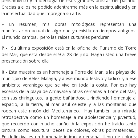
pensamiento y la ideología de esos grandes artistas del pasado.
Gracias a ellos he podido adentrarme más en la espiritualidad y en
la intelectualidad que impregna su arte.
» En resumen, mis obras mitológicas representan una
manifestación actual de algo que ya existía en tiempos antiguos.
El mundo cambia, pero las raíces culturales perduran.
P.-
Su última exposición está en la oficina de Turismo de Torre
del Mar, que está desde el 9 al 28 de julio. Haga usted una breve
presentación sobre ella.
R.-
Esta muestra es un homenaje a Torre del Mar, a las playas del
municipio de Vélez-Málaga, y a ese mundo festivo y lúdico y a ese
ambiente veraniego que se vive en toda la costa. Por eso hay
escenas de la playa de Almayate y otras cercanas a Torre del Mar,
con sus chiringuitos, la gente bañándose… rindiendo homenaje al
espacio, a la tierra, al mar azul celeste y a las montañas que
rodean este rincón del Mediterráneo. Hay también una mirada
retrospectiva como un homenaje a mi adolescencia y juventud,
que recuerdo con mucho cariño. A la exposición he traído tanto
pintura como escultura: peces de colores, obras polimatéricas…
En definitiva es un homenaje íntimo y personal, lleno de color y