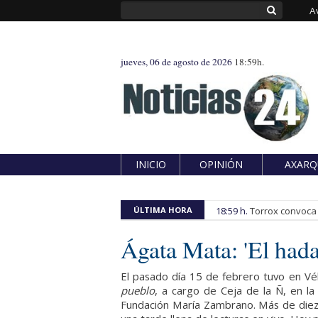
A
jueves, 06 de agosto de 2026
18:59h.
INICIO
OPINIÓN
AXARQ
ÚLTIMA HORA
18:59 h.
Torrox convoca e
Ágata Mata: 'El hada
El pasado día 15 de febrero tuvo en Vé
pueblo
, a cargo de Ceja de la Ñ, en la 
Fundación María Zambrano. Más de diez