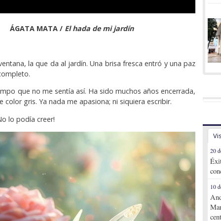
Á
GATA MATA /
El hada de mi jardín
entana, la que da al jardín. Una brisa fresca entró y una paz
completo.
empo que no me sentía así. Ha sido muchos años encerrada,
 color gris. Ya nada me apasiona; ni siquiera escribir.
No lo podía creer!
Vi
20 d
Éxi
con
10 d
And
Mar
cen