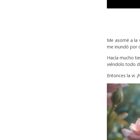
Me asomé a la v
me inundó por 
Hacía mucho ti
viéndolo todo de
Entonces la vi. ¡