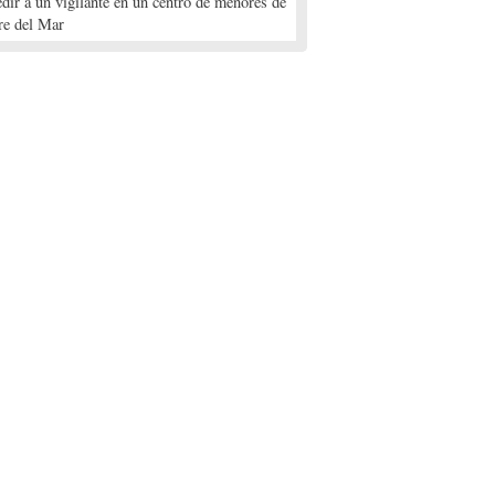
edir a un vigilante en un centro de menores de
re del Mar