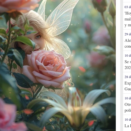
03 d
'Ho
mal
y m
29 d
Ale
con
10 d
Se 
202
28 d
Exp
Gue
10 d
Otr
pol
10 d
La 