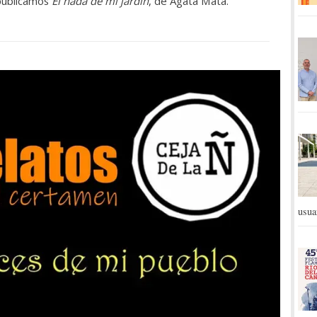
 publicamos
El hada de mi jardín
, de Ágata Mata.
usua