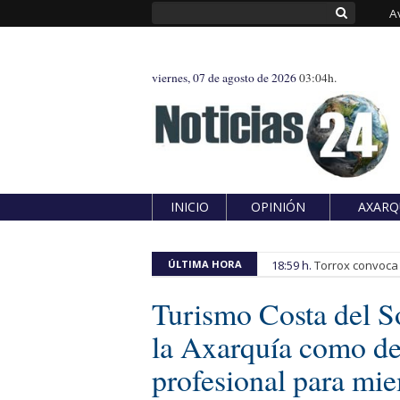
A
viernes, 07 de agosto de 2026
03:04h.
INICIO
OPINIÓN
AXARQ
ÚLTIMA HORA
18:59 h.
Torrox convoca e
Turismo Costa del S
la Axarquía como de
profesional para mi