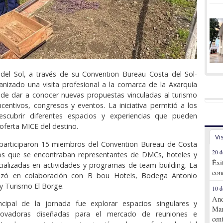
del Sol, a través de su Convention Bureau Costa del Sol-
nizado una visita profesional a la comarca de la Axarquía
 de dar a conocer nuevas propuestas vinculadas al turismo
ncentivos, congresos y eventos. La iniciativa permitió a los
descubrir diferentes espacios y experiencias que pueden
 oferta MICE del destino.
Vi
d participaron 15 miembros del Convention Bureau de Costa
20 d
 los que se encontraban representantes de DMCs, hoteles y
Éxi
ializadas en actividades y programas de team building. La
con
nizó en colaboración con B bou Hotels, Bodega Antonio
y Turismo El Borge.
10 d
And
incipal de la jornada fue explorar espacios singulares y
Mar
novadoras diseñadas para el mercado de reuniones e
cen