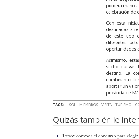
primera mano al
celebración de 
Con esta inici
destinadas a re
de este tipo d
diferentes act
oportunidades d
Asimismo, esta
sector nuevas l
destino. La co
combinan cultur
aportar un valor
provincia de Má
TAGS:
SOL
MIEMBROS
VISITA
TURISMO
C
Quizás también le inter
Torrox convoca el concurso para elegir e