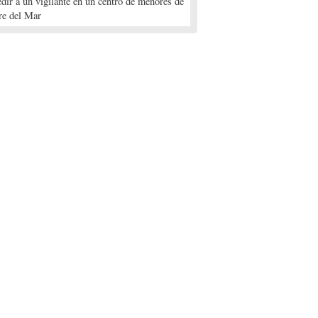
edir a un vigilante en un centro de menores de
re del Mar