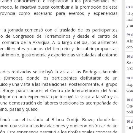
rtando conocimiento e inspiración a los profesionales del
 modo, la iniciativa busca contribuir a la promoción de esta
03 d
ovincia como escenario para eventos y experiencias
'Ho
mal
y m
 la jornada comenzó con el traslado de los participantes
29 d
cio de Congresos de Torremolinos y desde el centro de
Ale
 comarca de la Axarquía. A lo largo del día, los asistentes
con
r diferentes recursos del territorio y descubrir propuestas
trimonio, gastronomía y experiencias vinculadas al entorno
10 d
Se 
202
idades realizadas se incluyó la visita a las Bodegas Antonio
 (Dimobe), donde los participantes disfrutaron de un
28 d
co y una visita a las instalaciones. Posteriormente, el grupo
Exp
Gue
l Borge para conocer el Centro de Interpretación del Vino
cipar en una experiencia que incluyó la visita a la viña y al
10 d
o una demostración de labores tradicionales acompañada de
Otr
vino, pasas y queso.
pol
tinuó con el traslado al B bou Cortijo Bravo, donde los
10 d
zaron una visita a las instalaciones y pudieron disfrutar de un
La 
n. Esta experiencia permitió a los profesionales conocer de