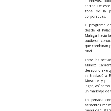
incentivos, apo
sector. De este
zona de la pr
corporativas.
El programa de
desde el Pala
Málaga hacia la
pudieron conoce
que combinan pa
rural.
Entre las activ
Muñoz Cabrera
desayuno axárqui
se trasladó a E
Moscatel y parti
lagar, así com
un maridaje de 
La jornada con
asistentes reali
menú degustació