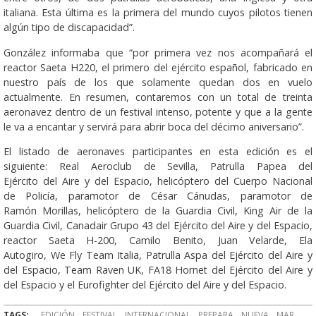
italiana. Esta última es la primera del mundo cuyos pilotos tienen
algún tipo de discapacidad”.
González informaba que “por primera vez nos acompañará el
reactor Saeta H220, el primero del ejército español, fabricado en
nuestro país de los que solamente quedan dos en vuelo
actualmente. En resumen, contaremos con un total de treinta
aeronavez dentro de un festival intenso, potente y que a la gente
le va a encantar y servirá para abrir boca del décimo aniversario”.
El listado de aeronaves participantes en esta edición es el
siguiente: Real Aeroclub de Sevilla, Patrulla Papea del
Ejército del Aire y del Espacio, helicóptero del Cuerpo Nacional
de Policía, paramotor de César Cánudas, paramotor de
Ramón Morillas, helicóptero de la Guardia Civil, King Air de la
Guardia Civil, Canadair Grupo 43 del Ejército del Aire y del Espacio,
reactor Saeta H-200, Camilo Benito, Juan Velarde, Ela
Autogiro, We Fly Team Italia, Patrulla Aspa del Ejército del Aire y
del Espacio, Team Raven UK, FA18 Hornet del Ejército del Aire y
del Espacio y el Eurofighter del Ejército del Aire y del Espacio.
TAGS:
EDICIÓN
FESTIVAL
INTERNACIONAL
PREPARA
NUEVA
MAR