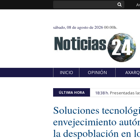
A
sábado, 08 de agosto de 2026
00:00h.
INICIO
OPINIÓN
AXARQ
ÚLTIMA HORA
18:38 h.
Presentadas las
Soluciones tecnológi
envejecimiento autó
la despoblación en l