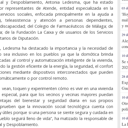
cial y Despoblamiento, Antonia Ledesma, que ha estado
 representantes de Atende, entidad especializada en la
03 d
servicios sociales, enfocada principalmente en la ayuda a
'Ho
mal
), teleasistencia y atención a personas dependientes,
y m
discapacidad; del Colegio de Farmacéuticos de Málaga; de
a; de la Fundación La Caixa y de usuarios de los Servicios
29 d
tarios de Diputación.
Ale
con
o, Ledesma ha destacado la importancia y la necesidad de
o sea inclusivo en los pueblos ya que la domótica brinda
10 d
cadas al control y automatización inteligente de la vivienda,
Se 
do la gestión eficiente de la energía, la seguridad, el confort
202
ciones mediante dispositivos interconectados que pueden
28 d
omáticamente o por control remoto.
Exp
Gue
vean, toquen y experimenten cómo es vivir en una vivienda
 especial, para que los vecinos y vecinas mayores puedan
10 d
ntajas del bienestar y seguridad diaria en sus propios
Otr
rueben que la innovación social tecnológica cuenta con
pol
y útiles porque si una persona se siente segura y cuidada en
ueblo seguirá lleno de vida”, ha matizado la responsable de
10 d
La 
al y Despoblamiento.