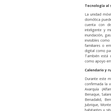
Tecnología al 
La unidad móvi
domótica puede 
cuenta con di
inteligente y m
inundación, ga
invisibles como
familiares o em
digital como pa
También está d
como apoyo emo
Calendario y r
Durante este me
confirmada la v
Axarquía (Alf
Benaque, Salare
Benadalid, Bena
Jubrique, Monte
habitantes y si