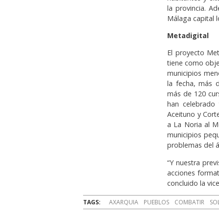
la provincia. A
Málaga capital 
Metadigital
El proyecto Met
tiene como obje
municipios meno
la fecha, más d
más de 120 curs
han celebrado 
Aceituno y Cort
a La Noria al M
municipios pequ
problemas del á
“Y nuestra prev
acciones format
concluido la vic
TAGS:
AXARQUIA
PUEBLOS
COMBATIR
SO