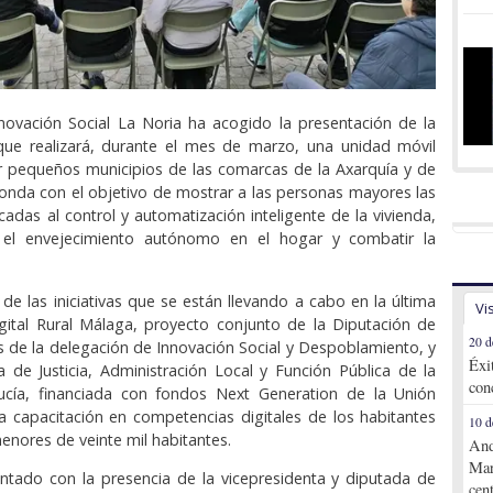
novación Social La Noria ha acogido la presentación de la
 que realizará, durante el mes de marzo, una unidad móvil
 pequeños municipios de las comarcas de la Axarquía y de
Ronda con el objetivo de mostrar a las personas mayores las
cadas al control y automatización inteligente de la vivienda,
 el envejecimiento autónomo en el hogar y combatir la
 de las iniciativas que se están llevando a cabo en la última
Vi
gital Rural Málaga, proyecto conjunto de la Diputación de
20 d
s de la delegación de Innovación Social y Despoblamiento, y
Éxi
a de Justicia, Administración Local y Función Pública de la
con
ucía, financiada con fondos Next Generation de la Unión
a capacitación en competencias digitales de los habitantes
10 d
enores de veinte mil habitantes.
And
Mar
ntado con la presencia de la vicepresidenta y diputada de
cen