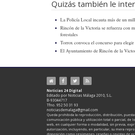
Quizás también le inter
La Policía Local incauta más de un mill
Rincón de la Victoria se refuerza con m
forestales
Torrox convoca el concurso para elegir e
El Ayuntamiento de Rincón de la Victor
Noticias 24 Digital
Editado por Noticias Málaga 2010, S.L.
B-93044717
Tfno. 952 50 31 93
noticiasdemalaga@gmail.com
Queda prohibida la reproducción, distribución, puesta 
comunicación pública y utilización total o parcial, de 
web, en cualquier forma o modalidad, sin previa, expre
autorización, incluyendo, en particular, su mera repr
disposición como resúmenes, reseñas o revistas de pr