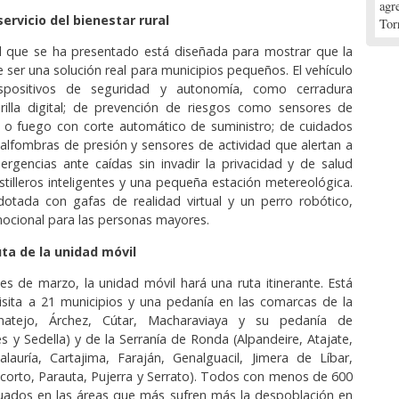
agr
servicio del bienestar rural
Tor
l que se ha presentado está diseñada para mostrar que la
ser una solución real para municipios pequeños. El vehículo
spositivos de seguridad y autonomía, como cerradura
irilla digital; de prevención de riesgos como sensores de
s o fuego con corte automático de suministro; de cuidados
 alfombras de presión y sensores de actividad que alertan a
ergencias ante caídas sin invadir la privacidad y de salud
stilleros inteligentes y una pequeña estación metereológica.
otada con gafas de realidad virtual y un perro robótico,
cional para las personas mayores.
uta de la unidad móvil
s de marzo, la unidad móvil hará una ruta itinerante. Está
isita a 21 municipios y una pedanía en las comarcas de la
arnatejo, Árchez, Cútar, Macharaviaya y su pedanía de
s y Sedella) y de la Serranía de Ronda (Alpandeire, Atajate,
lauría, Cartajima, Faraján, Genalguacil, Jimera de Líbar,
corto, Parauta, Pujerra y Serrato). Todos con menos de 600
tuados en las áreas que más sufren más la despoblación en