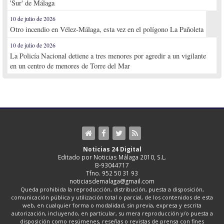
'Sur' de Málaga
10 de julio de 2026
Otro incendio en Vélez-Málaga, esta vez en el polígono La Pañoleta
10 de julio de 2026
La Policía Nacional detiene a tres menores por agredir a un vigilante
en un centro de menores de Torre del Mar
Noticias 24 Digital
Editado por Noticias Málaga 2010, S.L.
B-93044717
Tfno. 952 50 31 93
noticiasdemalaga@gmail.com
Queda prohibida la reproducción, distribución, puesta a disposición,
comunicación pública y utilización total o parcial, de los contenidos de esta
web, en cualquier forma o modalidad, sin previa, expresa y escrita
autorización, incluyendo, en particular, su mera reproducción y/o puesta a
disposición como resúmenes, reseñas o revistas de prensa con fines