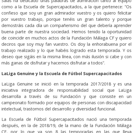
Salas ha dedicado unas palabras de admiración tanto al equipo
como a la Escuela de Supercapacitados, a la que pertenece: “Os
confieso que soy un gran admirador vuestro y os quiero felicitar
por vuestro trabajo, porque tenéis un gran talento y porque
demostráis cada día un compañerismo del que debería aprender
buena parte de nuestra sociedad. Hemos tenido la oportunidad
de coincidir en muchos actos de la Fundación Málaga CF y quiero
deciros que soy muy fan vuestro. Os doy la enhorabuena por el
trabajo realizado y lo que habéis logrado esta temporada. Y os
deseo que sigáis en la misma línea, con más ilusión si cabe y con
más ganas de disfrutar y hacernos disfrutar a todos”.
LaLiga Genuine y la Escuela de Fútbol Supercapacitados
LaLiga Genuine se inició en la temporada 2017/2018 y es una
iniciativa integradora de responsabilidad social que LaLiga
desarrolla a través de su Fundación y que consiste en un
campeonato formado por equipos de personas con discapacidad
intelectual, trastornos del desarrollo y diversidad funcional.
La Escuela de Fútbol Supercapacitados nació una temporada
después, en la de 2018/19, de la mano de la Fundación Málaga
CF, por lo que ya son 8 las temporadas en las que lleva