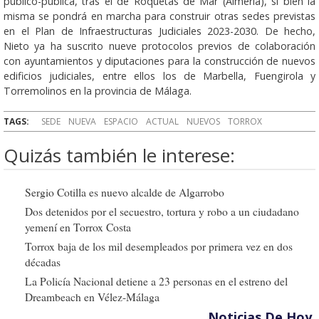
público-pública, tras el de Roquetas de Mar (Almería), si bien la
misma se pondrá en marcha para construir otras sedes previstas
en el Plan de Infraestructuras Judiciales 2023-2030. De hecho,
Nieto ya ha suscrito nueve protocolos previos de colaboración
con ayuntamientos y diputaciones para la construcción de nuevos
edificios judiciales, entre ellos los de Marbella, Fuengirola y
Torremolinos en la provincia de Málaga.
TAGS:
SEDE
NUEVA
ESPACIO
ACTUAL
NUEVOS
TORROX
Quizás también le interese:
Sergio Cotilla es nuevo alcalde de Algarrobo
Dos detenidos por el secuestro, tortura y robo a un ciudadano
yemení en Torrox Costa
Torrox baja de los mil desempleados por primera vez en dos
décadas
La Policía Nacional detiene a 23 personas en el estreno del
Dreambeach en Vélez-Málaga
Noticias De Hoy