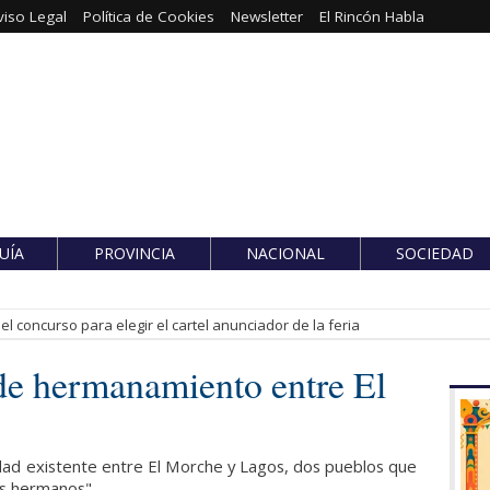
viso Legal
Política de Cookies
Newsletter
El Rincón Habla
UÍA
PROVINCIA
NACIONAL
SOCIEDAD
l concurso para elegir el cartel anunciador de la feria
 de hermanamiento entre El
dad existente entre El Morche y Lagos, dos pueblos que
os hermanos"