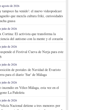
e agosto de 2026
y tampoco ha venido': el nuevo videopodcast
agueño que mezcla cultura friki, curiosidades
ucha guasa
e julio de 2026
x Cortina: El activista que transforma la
ciencia del autismo con la mente y el corazón
e julio de 2026
suspende el Festival Cueva de Nerja para este
6
e julio de 2026
osición de postales de Navidad de Evaristo
rra para el diario 'Sur' de Málaga
e julio de 2026
o incendio en Vélez-Málaga, esta vez en el
ígono La Pañoleta
e julio de 2026
Policía Nacional detiene a tres menores por