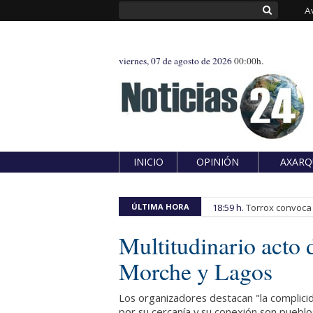
A
viernes, 07 de agosto de 2026
00:00h.
INICIO
OPINIÓN
AXARQ
ÚLTIMA HORA
18:59 h.
Torrox convoca e
Multitudinario acto
Morche y Lagos
Los organizadores destacan "la complici
por su cercanía y su conexión son puebl