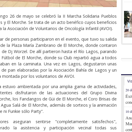
ngo 26 de mayo se celebró la II Marcha Solidaria Pueblos
y El Morche. Se trata de un acto benéfico cuyos beneficios
 la Asociación de Voluntarios de Oncología Infantil (AVOI).
lar de personas participaron en el evento, que tuvo su salida
esde la Plaza María Zambrano de El Morche, donde contaron
n de Dj Worzel. De allí partieron hasta el Río Lagos, parando
 Fútbol de El Morche, donde su Club repartió agua a todos
ipaban en la caminata. Una vez en Lagos, degustaron unas
 de pan elaboradas por la Asociación Bahía de Lagos y un
ra montada por los voluntarios de AVOI.
Vi
a estuvo ambientada por una amplia gama de actividades,
20 d
tentes disfrutaron de las actuaciones del Grupo Divina
Éxi
orche, los Fandangos de Güi de El Morche, el Coro Brisas de
con
 Agua Salá de El Morche, además de sorteos y la animación
ie ni Funkie sólo Party".
10 d
And
ores aseguran sentirse "completamente satisfechos",
Mar
rado la asistencia y participación vecinal todas sus
cen