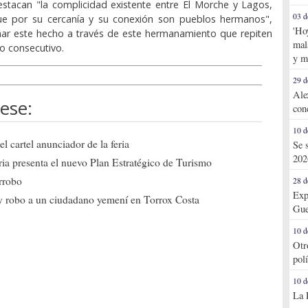
estacan "la complicidad existente entre El Morche y Lagos,
03 d
e por su cercanía y su conexión son pueblos hermanos",
'Ho
ñar este hecho a través de este hermanamiento que repiten
mal
o consecutivo.
y m
29 d
Ale
ese:
con
10 d
l cartel anunciador de la feria
Se 
202
ia presenta el nuevo Plan Estratégico de Turismo
arrobo
28 d
Exp
a y robo a un ciudadano yemení en Torrox Costa
Gue
10 d
Otr
pol
10 d
La 