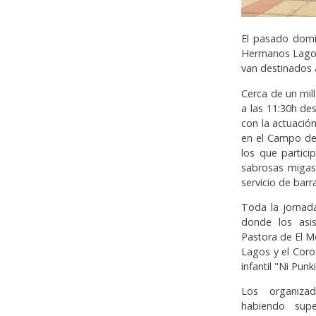
El pasado domi
Hermanos Lagos 
van destinados a
Cerca de un mil
a las 11:30h d
con la actuació
en el Campo de
los que partic
sabrosas migas
servicio de bar
Toda la jornad
donde los asis
Pastora de El M
Lagos y el Coro
infantil "Ni Punk
Los organizad
habiendo supe