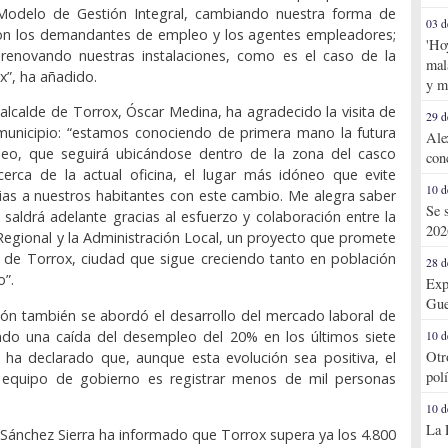
Modelo de Gestión Integral, cambiando nuestra forma de
03 d
con los demandantes de empleo y los agentes empleadores;
'Ho
 renovando nuestras instalaciones, como es el caso de la
mal
x”, ha añadido.
y m
l alcalde de Torrox, Óscar Medina, ha agradecido la visita de
29 d
 municipio: “estamos conociendo de primera mano la futura
Ale
leo, que seguirá ubicándose dentro de la zona del casco
con
cerca de la actual oficina, el lugar más idóneo que evite
10 d
ias a nuestros habitantes con este cambio. Me alegra saber
Se 
 saldrá adelante gracias al esfuerzo y colaboración entre la
202
Regional y la Administración Local, un proyecto que promete
ra de Torrox, ciudad que sigue creciendo tanto en población
28 d
”.
Exp
Gue
ión también se abordó el desarrollo del mercado laboral de
ando una caída del desempleo del 20% en los últimos siete
10 d
Otr
e ha declarado que, aunque esta evolución sea positiva, el
pol
 equipo de gobierno es registrar menos de mil personas
10 d
La 
Sánchez Sierra ha informado que Torrox supera ya los 4.800