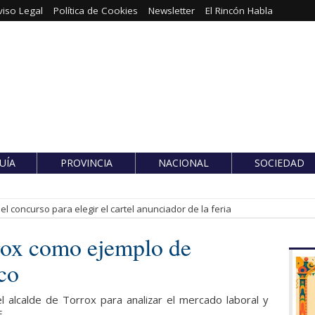
viso Legal
Política de Cookies
Newsletter
El Rincón Habla
UÍA
PROVINCIA
NACIONAL
SOCIEDAD
l concurso para elegir el cartel anunciador de la feria
rox como ejemplo de
co
 alcalde de Torrox para analizar el mercado laboral y
E