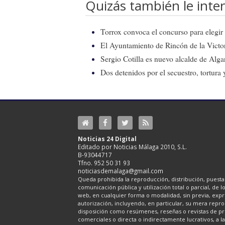
Quizás también le inter
Torrox convoca el concurso para elegir e
El Ayuntamiento de Rincón de la Victor
Sergio Cotilla es nuevo alcalde de Alg
Dos detenidos por el secuestro, tortur
Noticias 24 Digital
Editado por Noticias Málaga 2010, S.L.
B-93044717
Tfno. 952 50 31 93
noticiasdemalaga@gmail.com
Queda prohibida la reproducción, distribución, puesta 
comunicación pública y utilización total o parcial, de 
web, en cualquier forma o modalidad, sin previa, expre
autorización, incluyendo, en particular, su mera repr
disposición como resúmenes, reseñas o revistas de pr
comerciales o directa o indirectamente lucrativos, a l