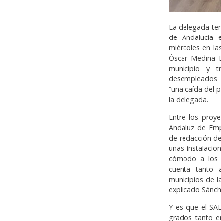
La delegada ter
de Andalucía 
miércoles en la
Óscar Medina E
municipio y t
desempleados y
“una caída del 
la delegada.
Entre los proye
Andaluz de Empl
de redacción de
unas instalacio
cómodo a los 
cuenta tanto
municipios de l
explicado Sánche
Y es que el SA
grados tanto e