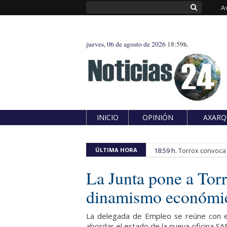
A
jueves, 06 de agosto de 2026
18:59h.
INICIO
OPINIÓN
AXARQ
ÚLTIMA HORA
18:59 h.
Torrox convoca e
La Junta pone a Tor
dinamismo económi
La delegada de Empleo se reúne con el
abordar el estado de la nueva oficina SA