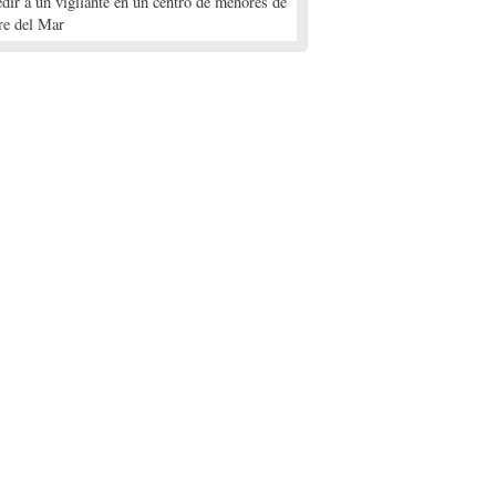
edir a un vigilante en un centro de menores de
re del Mar