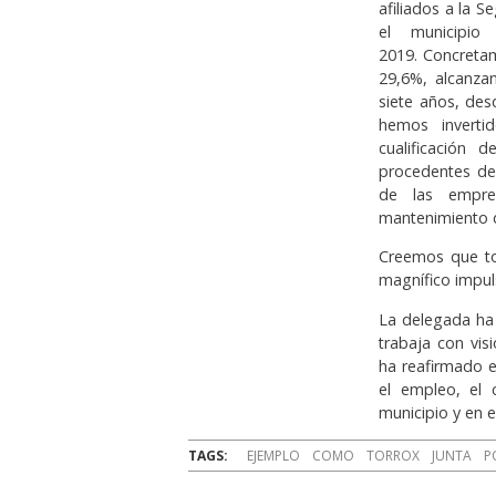
afiliados a la 
el municipi
2019. Concretam
29,6%, alcanza
siete años, de
hemos inverti
cualificación 
procedentes de 
de las empres
mantenimiento d
Creemos que tod
magnífico impul
La delegada ha
trabaja con vis
ha reafirmado 
el empleo, el 
municipio y en 
TAGS:
EJEMPLO
COMO
TORROX
JUNTA
P