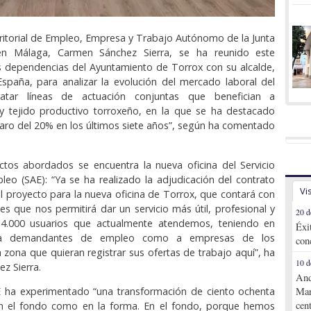
ritorial de Empleo, Empresa y Trabajo Autónomo de la Junta
en Málaga, Carmen Sánchez Sierra, se ha reunido este
s dependencias del Ayuntamiento de Torrox con su alcalde,
spaña, para analizar la evolución del mercado laboral del
ratar líneas de actuación conjuntas que benefician a
 tejido productivo torroxeño, en la que se ha destacado
paro del 20% en los últimos siete años”, según ha comentado
ctos abordados se encuentra la nueva oficina del Servicio
eo (SAE): “Ya se ha realizado la adjudicación del contrato
Vi
l proyecto para la nueva oficina de Torrox, que contará con
nes que nos permitirá dar un servicio más útil, profesional y
20 d
4.000 usuarios que actualmente atendemos, teniendo en
Éxi
 a demandantes de empleo como a empresas de los
con
a zona que quieran registrar sus ofertas de trabajo aquí”, ha
10 d
z Sierra.
And
E ha experimentado “una transformación de ciento ochenta
Mar
cen
n el fondo como en la forma. En el fondo, porque hemos