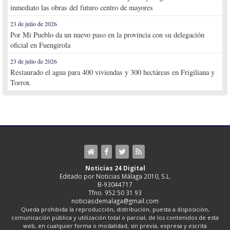
inmediato las obras del futuro centro de mayores
23 de julio de 2026
Por Mi Pueblo da un nuevo paso en la provincia con su delegación
oficial en Fuengirola
23 de julio de 2026
Restaurado el agua para 400 viviendas y 300 hectáreas en Frigiliana y
Torrox
Noticias 24 Digital
Editado por Noticias Málaga 2010, S.L.
B-93044717
Tfno. 952 50 31 93
noticiasdemalaga@gmail.com
Queda prohibida la reproducción, distribución, puesta a disposición,
comunicación pública y utilización total o parcial, de los contenidos de esta
web, en cualquier forma o modalidad, sin previa, expresa y escrita