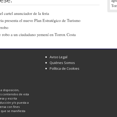
agr
Tor
l cartel anunciador de la feria
ia presenta el nuevo Plan Estratégico de Turismo
arrobo
a y robo a un ciudadano yemení en Torrox Costa
Aviso Legal
Quiénes Somos
Política de Cookies
a disposición,
los contenidos de esta
sa y escrita
oducción y/o puesta a
ensa con fines
a que se manifiesta