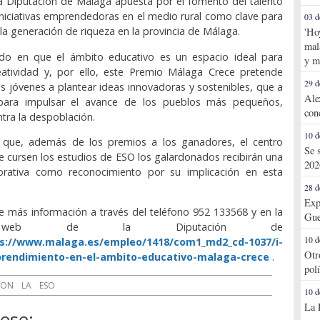
a Diputación de Málaga apuesta por el fomento del talento
s iniciativas emprendedoras en el medio rural como clave para
03 d
 la generación de riqueza en la provincia de Málaga.
'Ho
mal
ido en que el ámbito educativo es un espacio ideal para
y m
reatividad y, por ello, este Premio Málaga Crece pretende
29 d
s jóvenes a plantear ideas innovadoras y sostenibles, que a
Ale
 para impulsar el avance de los pueblos más pequeños,
con
ntra la despoblación.
10 d
que, además de los premios a los ganadores, el centro
Se 
ue cursen los estudios de ESO los galardonados recibirán una
202
rativa como reconocimiento por su implicación en esta
28 d
Exp
 más información a través del teléfono 952 133568 y en la
Gue
 web de la Diputación de
10 d
s://www.malaga.es/empleo/1418/com1_md2_cd-1037/i-
Otr
rendimiento-en-el-ambito-educativo-malaga-crece
.
pol
ION
LA
ESO
10 d
La 
ese: