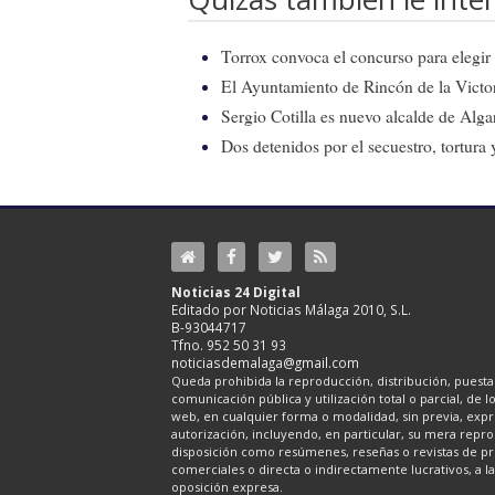
Torrox convoca el concurso para elegir e
El Ayuntamiento de Rincón de la Victor
Sergio Cotilla es nuevo alcalde de Alg
Dos detenidos por el secuestro, tortur
Noticias 24 Digital
Editado por Noticias Málaga 2010, S.L.
B-93044717
Tfno. 952 50 31 93
noticiasdemalaga@gmail.com
Queda prohibida la reproducción, distribución, puesta 
comunicación pública y utilización total o parcial, de 
web, en cualquier forma o modalidad, sin previa, expre
autorización, incluyendo, en particular, su mera repr
disposición como resúmenes, reseñas o revistas de pr
comerciales o directa o indirectamente lucrativos, a l
oposición expresa.