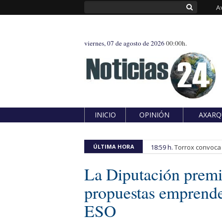
A
viernes, 07 de agosto de 2026
00:00h.
INICIO
OPINIÓN
AXARQ
ÚLTIMA HORA
18:59 h.
Torrox convoca e
La Diputación premi
propuestas emprende
ESO