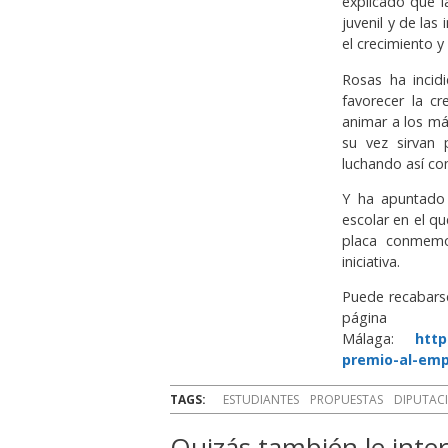
explicado que l
juvenil y de la
el crecimiento y
Rosas ha incid
favorecer la c
animar a los má
su vez sirvan
luchando así co
Y ha apuntado 
escolar en el q
placa conmemo
iniciativa.
Puede recabarse
página
Málaga:
http
premio-al-emp
TAGS:
ESTUDIANTES
PROPUESTAS
DIPUTAC
Quizás también le inter