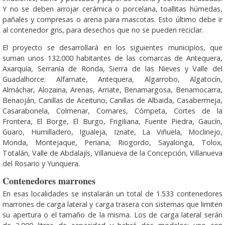
Y no se deben arrojar cerámica o porcelana, toallitas húmedas,
pañales y compresas o arena para mascotas. Esto último debe ir
al contenedor gris, para desechos que no se pueden reciclar.
El proyecto se desarrollará en los siguientes municipios, que
suman unos 132.000 habitantes de las comarcas de Antequera,
Axarquía, Serranía de Ronda, Sierra de las Nieves y Valle del
Guadalhorce: Alfarnate, Antequera, Algarrobo, Algatocín,
Almáchar, Alozaina, Arenas, Arriate, Benamargosa, Benamocarra,
Benaoján, Canillas de Aceituno, Canillas de Albaida, Casabermeja,
Casarabonela, Colmenar, Comares, Cómpeta, Cortes de la
Frontera, El Borge, El Burgo, Frigiliana, Fuente Piedra, Gaucín,
Guaro, Humilladero, Igualeja, Iznate, La Viñuela, Moclinejo,
Monda, Montejaque, Periana, Riogordo, Sayalonga, Tolox,
Totalán, Valle de Abdalajís, Villanueva de la Concepción, Villanueva
del Rosario y Yunquera.
Contenedores marrones
En esas localidades se instalarán un total de 1.533 contenedores
marrones de carga lateral y carga trasera con sistemas que limiten
su apertura o el tamaño de la misma. Los de carga lateral serán