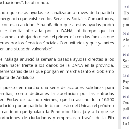
actuaciones”, ha afirmado.
03 d
cado que estas ayudas se canalizarán a través de la partida
'Ho
mal
ergencia que existe en los Servicios Sociales Comunitarios,
y m
á con esa cantidad. Y ha añadido que a estas ayudas podrá
quier familia afectada por la DANA, al tiempo que ha
29 d
stamos trabajando desde el primer día con las familias que
Ale
ertas por los Servicios Sociales Comunitarios y que ya antes
con
en una situación vulnerable”.
10 d
de Málaga anunció la semana pasada ayudas directas a los
Se 
para hacer frente a los daños de la DANA en la provincia,
202
lementarias de las que pongan en marcha tanto el Gobierno
28 d
Junta de Andalucía.
Exp
 puesto en marcha una serie de acciones solidarias para
Gue
amilias, como dedicarles la aportación por las entradas
10 d
 Red Friday del pasado viernes, que ha ascendido a 16.500
Otr
audación por un partido de baloncesto del Unicaja el próximo
pol
 cantidad que igualará la Fundación Unicaja y a la que se
ortaciones de ciudadanos y empresas a través de la Fila
10 d
La 