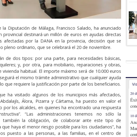
e la Diputación de Málaga, Francisco Salado, ha anunciado
ón provincial destinará un millón de euros en ayudas directas
as afectadas por la DANA en la provincia, decisión que se
mo pleno ordinario, que se celebrará el 20 de noviembre.
án de dos tipos: por una parte, para necesidades básicas,
quileres; y, por otra, para mobiliario, reparaciones y obras,
 vivienda habitual. El importe máximo será de 10.000 euros
e seguirá el mismo trámite administrativo que cualquier ayuda
o que requiere la justificación por parte de los beneficiarios.
Vi
20 d
 que ha visitado algunos de los municipios más afectados,
Éxi
bdalajís, Álora, Pizarra y Cártama, ha puesto en valor el
con
do por los alcaldes, en quienes ha encontrado una respuesta
nstructiva”. “Las administraciones tenemos no sólo la
10 d
o también la obligación, de colaborar ante este tipo de
And
a que haya el menor riesgo posible para los ciudadanos”, ha
Mar
os puesto a las personas, a las familias, en el centro de
cen