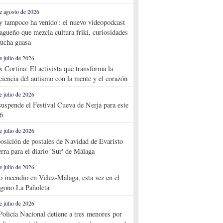
e agosto de 2026
y tampoco ha venido': el nuevo videopodcast
agueño que mezcla cultura friki, curiosidades
ucha guasa
e julio de 2026
x Cortina: El activista que transforma la
ciencia del autismo con la mente y el corazón
e julio de 2026
suspende el Festival Cueva de Nerja para este
6
e julio de 2026
osición de postales de Navidad de Evaristo
rra para el diario 'Sur' de Málaga
e julio de 2026
o incendio en Vélez-Málaga, esta vez en el
ígono La Pañoleta
e julio de 2026
Policía Nacional detiene a tres menores por