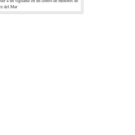
edir a un vigilante en un centro de menores de
re del Mar