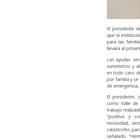
El presidente d
que la instituci
para las famili
llevará al próxi
Las ayudas ser
suministros y al
en todo caso de
por familia y s
de emergencia, l
El presidente,
como Valle de A
trabajo realiza
“positiva y co
necesidad, sin
catástrofes par
señalado. “Hem