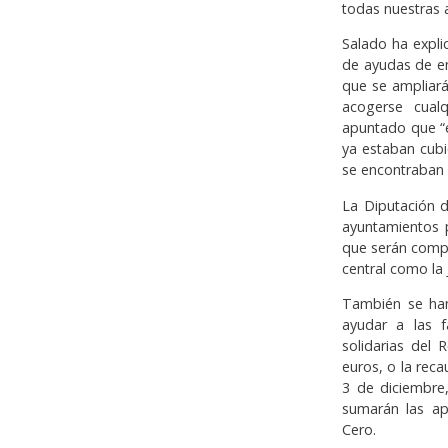
todas nuestras 
Salado ha expli
de ayudas de em
que se ampliar
acogerse cual
apuntado que “e
ya estaban cubi
se encontraban 
La Diputación 
ayuntamientos 
que serán comp
central como la 
También se han
ayudar a las f
solidarias del
euros, o la rec
3 de diciembre,
sumarán las ap
Cero.