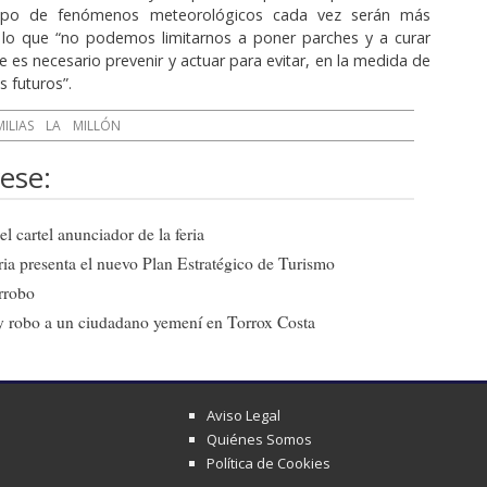
ipo de fenómenos meteorológicos cada vez serán más
r lo que “no podemos limitarnos a poner parches y a curar
e es necesario prevenir y actuar para evitar, en la medida de
s futuros”.
ILIAS
LA
MILLÓN
ese:
l cartel anunciador de la feria
ia presenta el nuevo Plan Estratégico de Turismo
arrobo
a y robo a un ciudadano yemení en Torrox Costa
Aviso Legal
Quiénes Somos
Política de Cookies