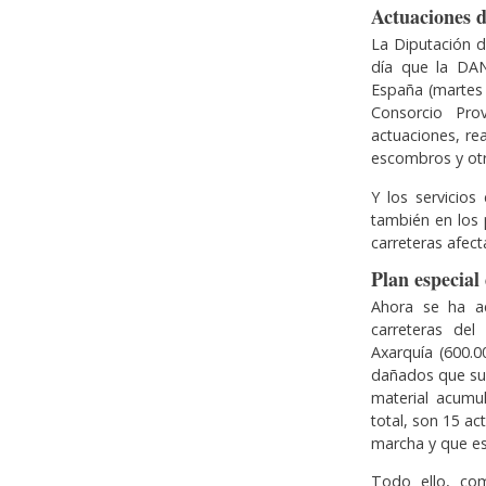
Actuaciones 
La Diputación d
día que la DAN
España (martes 
Consorcio Pro
actuaciones, re
escombros y otr
Y los servicios
también en los 
carreteras afect
Plan especial
Ahora se ha a
carreteras del
Axarquía (600.0
dañados que sup
material acumu
total, son 15 a
marcha y que e
Todo ello, com