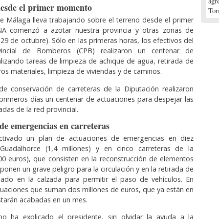
agr
desde el primer momento
Tor
e Málaga lleva trabajando sobre el terreno desde el primer
A comenzó a azotar nuestra provincia y otras zonas de
29 de octubre). Sólo en las primeras horas, los efectivos del
vincial de Bomberos (CPB) realizaron un centenar de
alizando tareas de limpieza de achique de agua, retirada de
os materiales, limpieza de viviendas y de caminos.
 de conservación de carreteras de la Diputación realizaron
primeros días un centenar de actuaciones para despejar las
adas de la red provincial.
 de emergencias en carreteras
ctivado un plan de actuaciones de emergencias en diez
 Guadalhorce (1,4 millones) y en cinco carreteras de la
00 euros), que consisten en la reconstrucción de elementos
onen un grave peligro para la circulación y en la retirada de
lado en la calzada para permitir el paso de vehículos. En
ctuaciones que suman dos millones de euros, que ya están en
starán acabadas en un mes.
o ha explicado el presidente, sin olvidar la ayuda a la