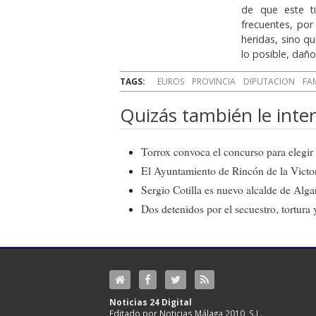
de que este t
frecuentes, po
heridas, sino qu
lo posible, daño
TAGS:
EUROS
PROVINCIA
DIPUTACION
FAM
Quizás también le inter
Torrox convoca el concurso para elegir e
El Ayuntamiento de Rincón de la Victor
Sergio Cotilla es nuevo alcalde de Alg
Dos detenidos por el secuestro, tortur
Noticias 24 Digital
Editado por Noticias Málaga 2010, S.L.