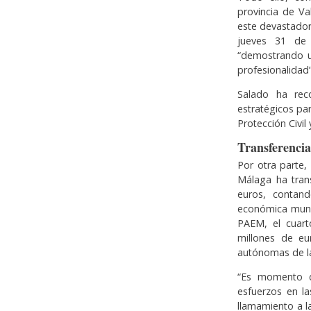
provincia de Va
este devastador
jueves 31 de 
“demostrando u
profesionalidad”
Salado ha rec
estratégicos par
Protección Civil
Transferencia
Por otra parte,
Málaga ha tran
euros, contand
económica muni
PAEM, el cuar
millones de eu
autónomas de la
“Es momento d
esfuerzos en l
llamamiento a la