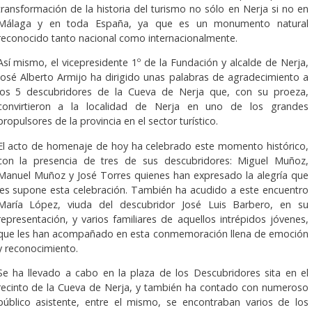
transformación de la historia del turismo no sólo en Nerja si no en
Málaga y en toda España, ya que es un monumento natural
reconocido tanto nacional como internacionalmente.
Así mismo, el vicepresidente 1º de la Fundación y alcalde de Nerja,
José Alberto Armijo ha dirigido unas palabras de agradecimiento a
los 5 descubridores de la Cueva de Nerja que, con su proeza,
convirtieron a la localidad de Nerja en uno de los grandes
propulsores de la provincia en el sector turístico.
El acto de homenaje de hoy ha celebrado este momento histórico,
con la presencia de tres de sus descubridores: Miguel Muñoz,
Manuel Muñoz y José Torres quienes han expresado la alegría que
les supone esta celebración. También ha acudido a este encuentro
María López, viuda del descubridor José Luis Barbero, en su
representación, y varios familiares de aquellos intrépidos jóvenes,
que les han acompañado en esta conmemoración llena de emoción
y reconocimiento.
Se ha llevado a cabo en la plaza de los Descubridores sita en el
recinto de la Cueva de Nerja, y también ha contado con numeroso
público asistente, entre el mismo, se encontraban varios de los