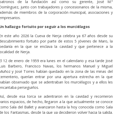
patronos de la fundación así como su gerente, José M.ª
Domínguez, junto con trabajadores y concesionarios de la misma,
además de miembros de la corporación municipal, asociaciones y
empresarios.
Un hallazgo fortuito por seguir a los murciélagos
En este año 2026 la Cueva de Nerja celebra ya 67 años desde su
descubrimiento fortuito por parte de estos 5 jóvenes de Maro, la
pedanía en la que se enclava la cavidad y que pertenece a la
localidad de Nerja.
El 12 de enero de 1959 era lunes en el calendario y esa tarde José
Luis Barbero, Francisco Navas, los hermanos Manuel y Miguel
Muñoz y José Torres habían quedado en la zona de las minas del
cementerio, querían entrar por una apertura estrecha en la que
habían observado que se adentraban los murciélagos y a ellos les
encantaba perseguirlos.
Así, desde esa torca se adentraron en la cavidad y recorrieron
varios espacios, de hecho, llegaron a la que actualmente se conoce
como Sala del Ballet y avanzaron hasta la hoy conocida como Sala
de los Fantasmas, desde la que ya decidieron volver hacia la salida.