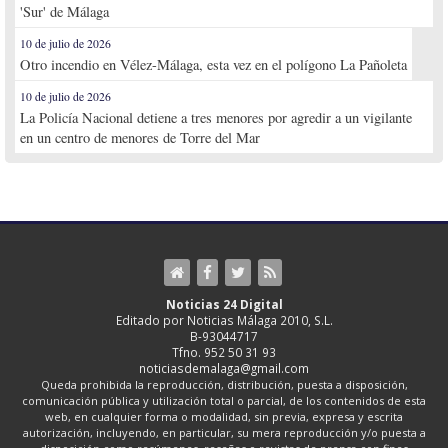
'Sur' de Málaga
10 de julio de 2026
Otro incendio en Vélez-Málaga, esta vez en el polígono La Pañoleta
10 de julio de 2026
La Policía Nacional detiene a tres menores por agredir a un vigilante
en un centro de menores de Torre del Mar
Noticias 24 Digital
Editado por Noticias Málaga 2010, S.L.
B-93044717
Tfno. 952 50 31 93
noticiasdemalaga@gmail.com
Queda prohibida la reproducción, distribución, puesta a disposición,
comunicación pública y utilización total o parcial, de los contenidos de esta
web, en cualquier forma o modalidad, sin previa, expresa y escrita
autorización, incluyendo, en particular, su mera reproducción y/o puesta a