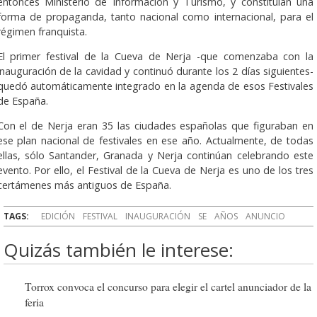
entonces Ministerio de Información y Turismo, y constituían una
forma de propaganda, tanto nacional como internacional, para el
régimen franquista.
El primer festival de la Cueva de Nerja -que comenzaba con la
inauguración de la cavidad y continuó durante los 2 días siguientes-
quedó automáticamente integrado en la agenda de esos Festivales
de España.
Con el de Nerja eran 35 las ciudades españolas que figuraban en
ese plan nacional de festivales en ese año. Actualmente, de todas
ellas, sólo Santander, Granada y Nerja continúan celebrando este
evento. Por ello, el Festival de la Cueva de Nerja es uno de los tres
certámenes más antiguos de España.
TAGS:
EDICIÓN
FESTIVAL
INAUGURACIÓN
SE
AÑOS
ANUNCIO
Quizás también le interese:
Torrox convoca el concurso para elegir el cartel anunciador de la
feria