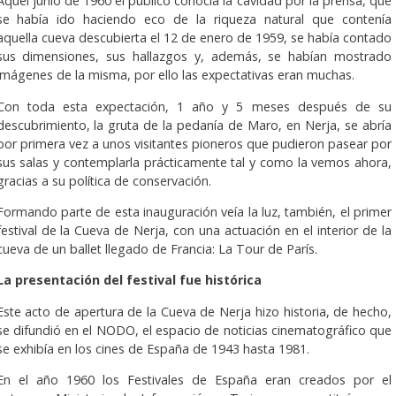
Aquel junio de 1960 el público conocía la cavidad por la prensa, que
se había ido haciendo eco de la riqueza natural que contenía
aquella cueva descubierta el 12 de enero de 1959, se había contado
sus dimensiones, sus hallazgos y, además, se habían mostrado
imágenes de la misma, por ello las expectativas eran muchas.
Con toda esta expectación, 1 año y 5 meses después de su
descubrimiento, la gruta de la pedanía de Maro, en Nerja, se abría
por primera vez a unos visitantes pioneros que pudieron pasear por
sus salas y contemplarla prácticamente tal y como la vemos ahora,
gracias a su política de conservación.
Formando parte de esta inauguración veía la luz, también, el primer
festival de la Cueva de Nerja, con una actuación en el interior de la
cueva de un ballet llegado de Francia: La Tour de París.
La presentación del festival fue histórica
Este acto de apertura de la Cueva de Nerja hizo historia, de hecho,
se difundió en el NODO, el espacio de noticias cinematográfico que
se exhibía en los cines de España de 1943 hasta 1981.
En el año 1960 los Festivales de España eran creados por el