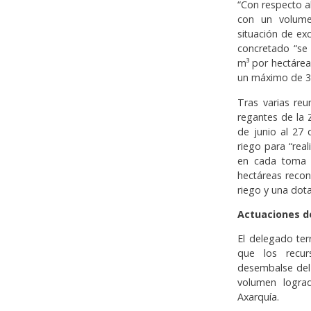
“Con respecto al
con un volum
situación de ex
concretado “se
m³ por hectárea
un máximo de 3
Tras varias reu
regantes de la 
de junio al 27 
riego para “rea
en cada toma d
hectáreas recon
riego y una dot
Actuaciones d
El delegado terr
que los recur
desembalse del 
volumen logra
Axarquía.