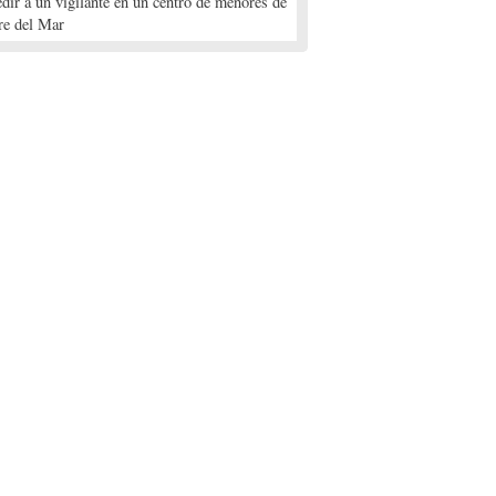
edir a un vigilante en un centro de menores de
re del Mar