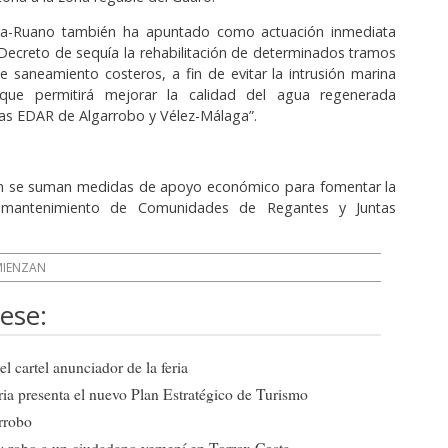
ia-Ruano también ha apuntado como actuación inmediata
Decreto de sequía la rehabilitación de determinados tramos
e saneamiento costeros, a fin de evitar la intrusión marina
a que permitirá mejorar la calidad del agua regenerada
as EDAR de Algarrobo y Vélez-Málaga”.
ón se suman medidas de apoyo económico para fomentar la
y mantenimiento de Comunidades de Regantes y Juntas
IENZAN
ese:
l cartel anunciador de la feria
ia presenta el nuevo Plan Estratégico de Turismo
arrobo
a y robo a un ciudadano yemení en Torrox Costa