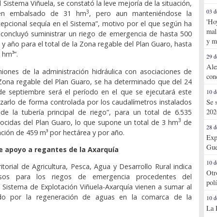
 Sistema Viñuela, se constató la leve mejoría de la situación,
03 d
3
en embalsado de 31 hm
, pero aun manteniéndose la
'Ho
cepcional sequía en el Sistema”, motivo por el que según ha
mal
 concluyó suministrar un riego de emergencia de hasta 500
y m
 y año para el total de la Zona regable del Plan Guaro, hasta
 hm³”.
29 d
Ale
niones de la administración hidráulica con asociaciones de
con
Zona regable del Plan Guaro, se ha determinado que del 24
de septiembre será el período en el que se ejecutará este
10 d
lizarlo de forma controlada por los caudalímetros instalados
Se 
202
e la tubería principal de riego”, para un total de 6.535
3
ocidas del Plan Guaro, lo que supone un total de 3 hm
de
28 d
ación de 459 m³ por hectárea y por año.
Exp
Gue
e apoyo a regantes de la Axarquía
10 d
itorial de Agricultura, Pesca, Agua y Desarrollo Rural indica
Otr
sos para los riegos de emergencia procedentes del
pol
Sistema de Explotación Viñuela-Axarquía vienen a sumar al
do por la regeneración de aguas en la comarca de la
10 d
La 