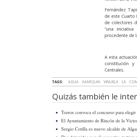
Fernández Tap
de este Cuarto 
de colectores d
“una iniciativ
procedente de l
A esta actuaci
constitución 
Centrales.
TAGS:
AGUA
AXARQUIA
VINUELA
LA
COM
Quizás también le inter
Torrox convoca el concurso para elegir e
El Ayuntamiento de Rincón de la Victor
Sergio Cotilla es nuevo alcalde de Alg
Dos detenidos por el secuestro, tortur