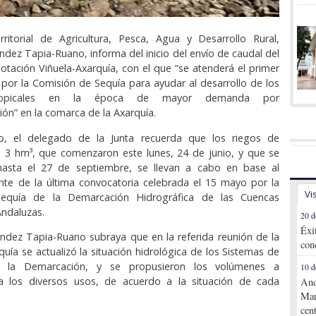
rritorial de Agricultura, Pesca, Agua y Desarrollo Rural,
dez Tapia-Ruano, informa del inicio del envío de caudal del
otación Viñuela-Axarquía, con el que “se atenderá el primer
por la Comisión de Sequía para ayudar al desarrollo de los
btropicales en la época de mayor demanda por
ión” en la comarca de la Axarquía.
o, el delegado de la Junta recuerda que los riegos de
 3 hm³, que comenzaron este lunes, 24 de junio, y que se
 hasta el 27 de septiembre, se llevan a cabo en base al
nte de la última convocatoria celebrada el 15 mayo por la
Vi
equía de la Demarcación Hidrográfica de las Cuencas
ndaluzas.
20 d
Éxi
ndez Tapia-Ruano subraya que en la referida reunión de la
con
uía se actualizó la situación hidrológica de los Sistemas de
e la Demarcación, y se propusieron los volúmenes a
10 d
ra los diversos usos, de acuerdo a la situación de cada
And
Mar
cen