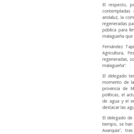
El respecto, p
contempladas 
andaluz, la co
regeneradas par
pública para ll
malagueña que s
Fernández Tapi
Agricultura, P
regeneradas, s
malagueña”.
El delegado te
momento de la s
provincia de M
políticas, el a
de agua y el e
destacar las ag
El delegado de
tiempo, se han
Axarquía”, tra