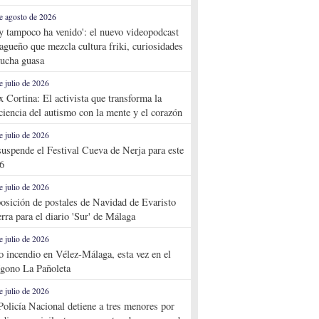
e agosto de 2026
y tampoco ha venido': el nuevo videopodcast
agueño que mezcla cultura friki, curiosidades
ucha guasa
e julio de 2026
x Cortina: El activista que transforma la
ciencia del autismo con la mente y el corazón
e julio de 2026
suspende el Festival Cueva de Nerja para este
6
e julio de 2026
osición de postales de Navidad de Evaristo
rra para el diario 'Sur' de Málaga
e julio de 2026
o incendio en Vélez-Málaga, esta vez en el
ígono La Pañoleta
e julio de 2026
Policía Nacional detiene a tres menores por