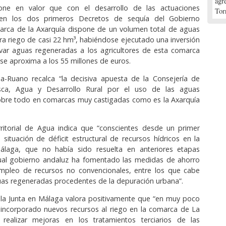
agr
one en valor que con el desarrollo de las actuaciones
Tor
en los dos primeros Decretos de sequía del Gobierno
marca de la Axarquía dispone de un volumen total de aguas
a riego de casi 22 hm³, habiéndose ejecutado una inversión
evar aguas regeneradas a los agricultores de esta comarca
e aproxima a los 55 millones de euros.
a-Ruano recalca “la decisiva apuesta de la Consejería de
esca, Agua y Desarrollo Rural por el uso de las aguas
obre todo en comarcas muy castigadas como es la Axarquía
rritorial de Agua indica que “conscientes desde un primer
ituación de déficit estructural de recursos hídricos en la
álaga, que no había sido resuelta en anteriores etapas
ctual gobierno andaluz ha fomentado las medidas de ahorro
mpleo de recursos no convencionales, entre los que cabe
uas regeneradas procedentes de la depuración urbana”.
 la Junta en Málaga valora positivamente que “en muy poco
 incorporado nuevos recursos al riego en la comarca de La
s realizar mejoras en los tratamientos terciarios de las