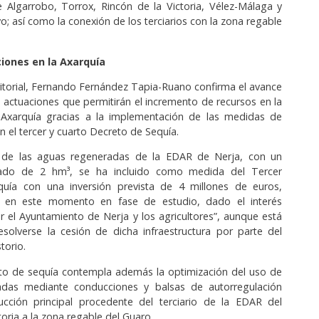
 Algarrobo, Torrox, Rincón de la Victoria, Vélez-Málaga y
o; así como la conexión de los terciarios con la zona regable
iones en la Axarquía
ritorial, Fernando Fernández Tapia-Ruano confirma el avance
e actuaciones que permitirán el incremento de recursos en la
Axarquía gracias a la implementación de las medidas de
 el tercer y cuarto Decreto de Sequía.
ón de las aguas regeneradas de la EDAR de Nerja, con un
ado de 2 hm³, se ha incluido como medida del Tercer
uía con una inversión prevista de 4 millones de euros,
e en este momento en fase de estudio, dado el interés
 el Ayuntamiento de Nerja y los agricultores”, aunque está
solverse la cesión de dicha infraestructura por parte del
torio.
eto de sequía contempla además la optimización del uso de
das mediante conducciones y balsas de autorregulación
cción principal procedente del terciario de la EDAR del
toria a la zona regable del Guaro.