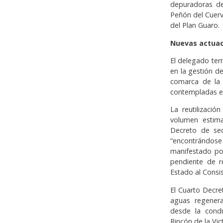
depuradoras de
Peñón del Cuerv
del Plan Guaro.
Nuevas actuac
El delegado ter
en la gestión d
comarca de la 
contempladas en
La reutilizaci
volumen estim
Decreto de seq
“encontrándos
manifestado por
pendiente de re
Estado al Consis
El Cuarto Decr
aguas regenera
desde la condu
Rincón de la Vic