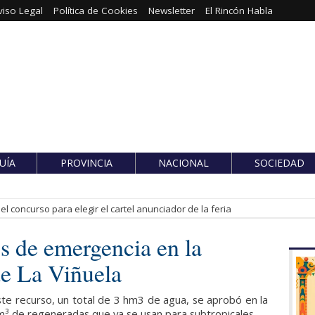
viso Legal
Política de Cookies
Newsletter
El Rincón Habla
UÍA
PROVINCIA
NACIONAL
SOCIEDAD
l concurso para elegir el cartel anunciador de la feria
s de emergencia en la
e La Viñuela
ste recurso, un total de 3 hm3 de agua, se aprobó en la
m³ de regeneradas que ya se usan para subtropicales