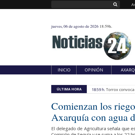
A
jueves, 06 de agosto de 2026
18:59h.
INICIO
OPINIÓN
AXARQ
ÚLTIMA HORA
18:59 h.
Torrox convoca e
Comienzan los riego
Axarquía con agua d
El delegado de Agricultura señala que e
Comisión de Sequía y se suma a los 22 h