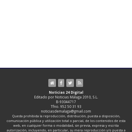
Noticias 24 Digital
Editado por Noticias Málaga 2010, S.L.
B-93044717
Tfno. 952 50 31 93
noticiasdemalaga@gmail.com
Queda prohibida la reproducción, distribución, puesta a disposición,
comunicación pública y utilización total o parcial, de los contenidos de esta
web, en cualquier forma o modalidad, sin previa, expresa y escrita
autorización, incluyendo, en particular, su mera reproducción y/o puesta a