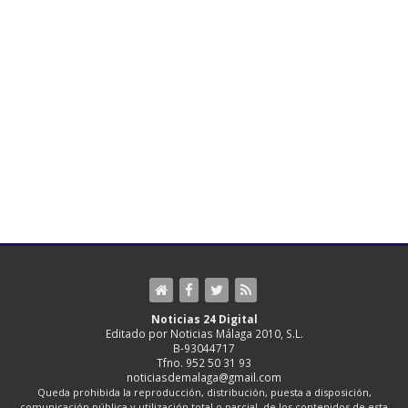
Noticias 24 Digital
Editado por Noticias Málaga 2010, S.L.
B-93044717
Tfno. 952 50 31 93
noticiasdemalaga@gmail.com
Queda prohibida la reproducción, distribución, puesta a disposición,
comunicación pública y utilización total o parcial, de los contenidos de esta