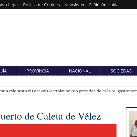
viso Legal
Política de Cookies
Newsletter
El Rincón Habla
UÍA
PROVINCIA
NACIONAL
SOCIEDAD
toria celebrará el Festival Gastrolatino con jornadas de música, gastronomí
uerto de Caleta de Vélez