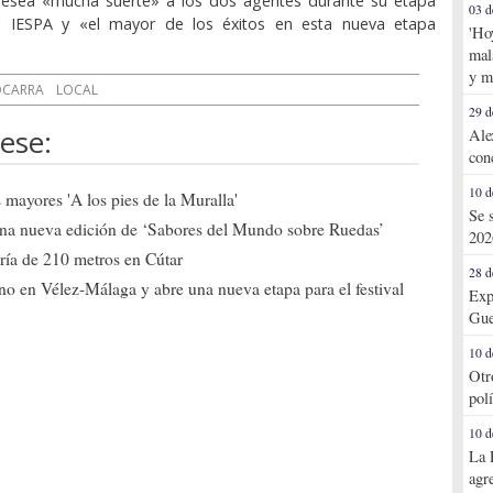
 desea «mucha suerte» a los dos agentes durante su etapa
03 d
l IESPA y «el mayor de los éxitos en esta nueva etapa
'Ho
mal
y m
CARRA
LOCAL
29 d
ese:
Ale
con
10 d
mayores 'A los pies de la Muralla'
Se 
una nueva edición de ‘Sabores del Mundo sobre Ruedas’
202
ría de 210 metros en Cútar
28 d
o en Vélez-Málaga y abre una nueva etapa para el festival
Exp
Gue
10 d
Otr
pol
10 d
La 
agr