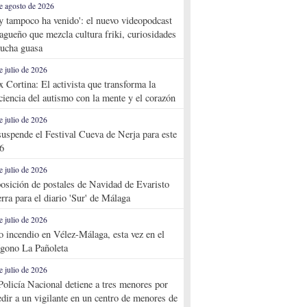
e agosto de 2026
y tampoco ha venido': el nuevo videopodcast
agueño que mezcla cultura friki, curiosidades
ucha guasa
e julio de 2026
x Cortina: El activista que transforma la
ciencia del autismo con la mente y el corazón
e julio de 2026
suspende el Festival Cueva de Nerja para este
6
e julio de 2026
osición de postales de Navidad de Evaristo
rra para el diario 'Sur' de Málaga
e julio de 2026
o incendio en Vélez-Málaga, esta vez en el
ígono La Pañoleta
e julio de 2026
Policía Nacional detiene a tres menores por
edir a un vigilante en un centro de menores de