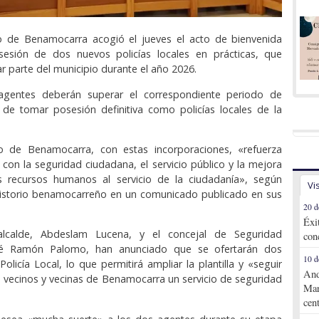
o de Benamocarra acogió el jueves el acto de bienvenida
sión de dos nuevos policías locales en prácticas, que
r parte del municipio durante el año 2026.
gentes deberán superar el correspondiente periodo de
 de tomar posesión definitiva como policías locales de la
o de Benamocarra, con estas incorporaciones, «refuerza
on la seguridad ciudadana, el servicio público y la mejora
s recursos humanos al servicio de la ciudadanía», según
Vi
sistorio benamocarreño en un comunicado publicado en sus
20 d
Éxi
alcalde, Abdeslam Lucena, y el concejal de Seguridad
con
sé Ramón Palomo, han anunciado que se ofertarán dos
10 d
olicía Local, lo que permitirá ampliar la plantilla y «seguir
And
s vecinos y vecinas de Benamocarra un servicio de seguridad
Mar
cen