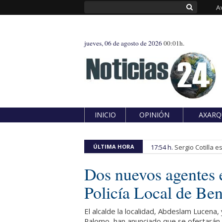
A
jueves, 06 de agosto de 2026
00:01h.
INICIO
OPINIÓN
AXARQ
ÚLTIMA HORA
17:54 h.
Sergio Cotilla 
Dos nuevos agentes e
Policía Local de Be
El alcalde la localidad, Abdeslam Lucena
Palomo, han anunciado que se ofertarán 