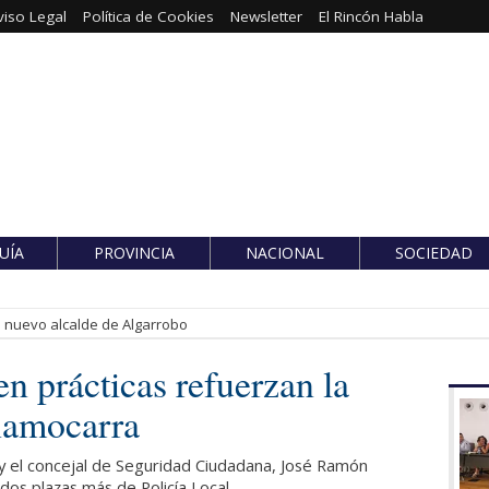
viso Legal
Política de Cookies
Newsletter
El Rincón Habla
UÍA
PROVINCIA
NACIONAL
SOCIEDAD
es nuevo alcalde de Algarrobo
n prácticas refuerzan la
namocarra
, y el concejal de Seguridad Ciudadana, José Ramón
dos plazas más de Policía Local