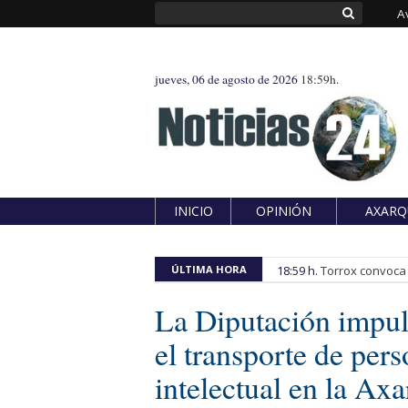
A
jueves, 06 de agosto de 2026
18:59h.
INICIO
OPINIÓN
AXARQ
ÚLTIMA HORA
18:59 h.
Torrox convoca e
La Diputación impul
el transporte de per
intelectual en la Axa