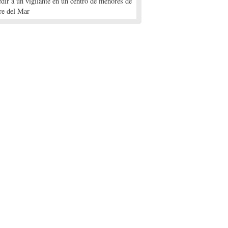
edir a un vigilante en un centro de menores de
re del Mar