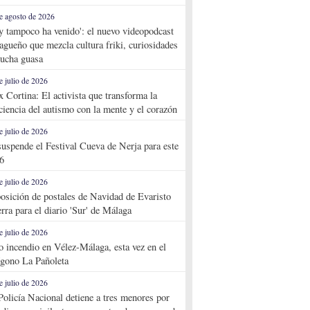
e agosto de 2026
y tampoco ha venido': el nuevo videopodcast
agueño que mezcla cultura friki, curiosidades
ucha guasa
e julio de 2026
x Cortina: El activista que transforma la
ciencia del autismo con la mente y el corazón
e julio de 2026
suspende el Festival Cueva de Nerja para este
6
e julio de 2026
osición de postales de Navidad de Evaristo
rra para el diario 'Sur' de Málaga
e julio de 2026
o incendio en Vélez-Málaga, esta vez en el
ígono La Pañoleta
e julio de 2026
Policía Nacional detiene a tres menores por