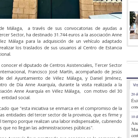
 de Málaga, a través de sus convocatorias de ayudas a
ercer Sector, ha destinado 31.744 euros a la asociación Anne
lez Málaga para la adquisición de un vehículo adaptado
realizar los traslados de sus usuarios al Centro de Estancia
ional.
a conocer el diputado de Centros Asistenciales, Tercer Sector
Internacional, Francisco José Martín, acompañado de Jesús
lde del Ayuntamiento de Vélez Málaga, y Daniel Jiménez,
ntro de Día Anne Axarquía, durante la visita realizada a la
Vi
ciación Anne Axarquía en Vélez Málaga, con motivo del 30
20 d
 entidad social.
Éxi
con
cado que "esta iniciativa se enmarca en el compromiso de la
as entidades del tercer sector de la provincia, que es firme y
10 d
l tiempo porque realizan una labor indispensable, cubriendo
And
s que no llegan las administraciones públicas".
Mar
cen