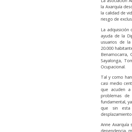
La asociación A
la Axarquía des
la calidad de v
riesgo de exclus
La adquisición 
ayuda de la Di
usuarios de la
20.000 habitant
Benamocarra, Ca
Sayalonga, Tor
Ocupacional.
Tal y como han 
casi medio cent
que acuden a d
problemas de 
fundamental, ya
que sin esta 
desplazamientos
Anne Axarquía s
dependencia, mu