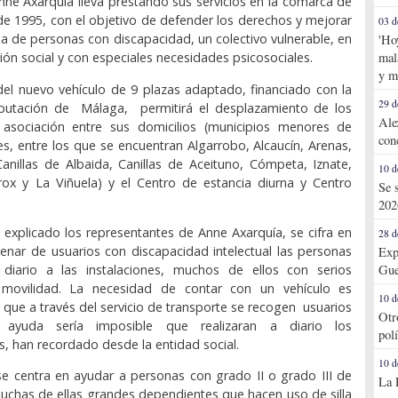
nne Axarquía lleva prestando sus servicios en la comarca de
de 1995, con el objetivo de defender los derechos y mejorar
03 d
ida de personas con discapacidad, un colectivo vulnerable, en
'Ho
mal
ión social y con especiales necesidades psicosociales.
y m
del nuevo vehículo de 9 plazas adaptado, financiado con la
29 d
putación de Málaga, permitirá el desplazamiento de los
Ale
 asociación entre sus domicilios (municipios menores de
con
es, entre los que se encuentran Algarrobo, Alcaucín, Arenas,
nillas de Albaida, Canillas de Aceituno, Cómpeta, Iznate,
10 d
rox y La Viñuela) y el Centro de estancia diurna y Centro
Se 
202
explicado los representantes de Anne Axarquía, se cifra en
28 d
enar de usuarios con discapacidad intelectual las personas
Exp
iario a las instalaciones, muchos de ellos con serios
Gue
movilidad. La necesidad de contar con un vehículo es
10 d
 que a través del servicio de transporte se recogen usuarios
Otr
ayuda sería imposible que realizaran a diario los
pol
, han recordado desde la entidad social.
10 d
e centra en ayudar a personas con grado II o grado III de
La 
chas de ellas grandes dependientes que hacen uso de silla