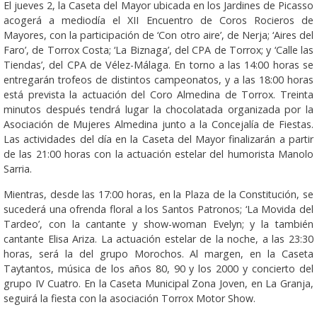
El jueves 2, la Caseta del Mayor ubicada en los Jardines de Picasso
acogerá a mediodía el XII Encuentro de Coros Rocieros de
Mayores, con la participación de ‘Con otro aire’, de Nerja; ‘Aires del
Faro’, de Torrox Costa; ‘La Biznaga’, del CPA de Torrox; y ‘Calle las
Tiendas’, del CPA de Vélez-Málaga. En torno a las 14:00 horas se
entregarán trofeos de distintos campeonatos, y a las 18:00 horas
está prevista la actuación del Coro Almedina de Torrox. Treinta
minutos después tendrá lugar la chocolatada organizada por la
Asociación de Mujeres Almedina junto a la Concejalía de Fiestas.
Las actividades del día en la Caseta del Mayor finalizarán a partir
de las 21:00 horas con la actuación estelar del humorista Manolo
Sarria.
Mientras, desde las 17:00 horas, en la Plaza de la Constitución, se
sucederá una ofrenda floral a los Santos Patronos; ‘La Movida del
Tardeo’, con la cantante y show-woman Evelyn; y la también
cantante Elisa Ariza. La actuación estelar de la noche, a las 23:30
horas, será la del grupo Morochos. Al margen, en la Caseta
Taytantos, música de los años 80, 90 y los 2000 y concierto del
grupo IV Cuatro. En la Caseta Municipal Zona Joven, en La Granja,
seguirá la fiesta con la asociación Torrox Motor Show.