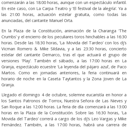
comenzarán a las 18:00 horas, aunque con un espectáculo infantil.
En este caso, con La Carpa Teatro y ‘El festival de la alegría’. Ya a
las 21:00 horas, actuación estelar gratuita, como todas las
anunciadas, del cantante Manuel Orta.
En la Plaza de la Constitución, animación de la Charanga ‘The
Crumbs’ y el encierro de los peculiares toros hinchables a las 16:30
horas. Desde las 18:30 horas, ‘La Movida del Tardeo’ con los dj’s
Vicman Romero & Mike Sildavia, y a las 23:30 horas, concierto
estelar del cantante Demarco, tras el que actuará el grupo de
versiones ‘Play’. También el sábado, a las 17:00 horas en La
Granja, espectáculo ecuestre ‘La leyenda del pájaro azul’, de Paco
Martos. Como en jornadas anteriores, la feria continuará en
horario de noche en la Caseta Taytantos y la Zona Joven de La
Granja.
Llegado el domingo 4 de octubre, solemne eucaristía en honor a
los Santos Patronos de Torrox, Nuestra Señora de Las Nieves y
San Roque a las 12:00 horas. La feria de día comenzará a las 13:00
horas en la Plaza de la Constitución. Sobre las 16:30 horas, ‘La
Movida del Tardeo’ correrá a cargo de los dj’s Leo Vargas y Mike
Fernández. También, a las 17:00 horas, habrá una carrera de